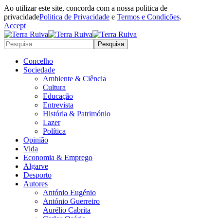
Ao utilizar este site, concorda com a nossa politica de
privacidade
Politica de Privacidade
e
Termos e Condições
.
Accept
Concelho
Sociedade
Ambiente & Ciência
Cultura
Educação
Entrevista
História & Património
Lazer
Política
Opinião
Vida
Economia & Emprego
Algarve
Desporto
Autores
António Eugénio
António Guerreiro
Aurélio Cabrita