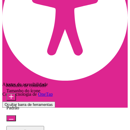
Ajustes de acessibilidade
Módulos de conteúdo
Tamanho do ícone
Com tecnologia de
OneTap
Ocultar barra de ferramentas
Padrão