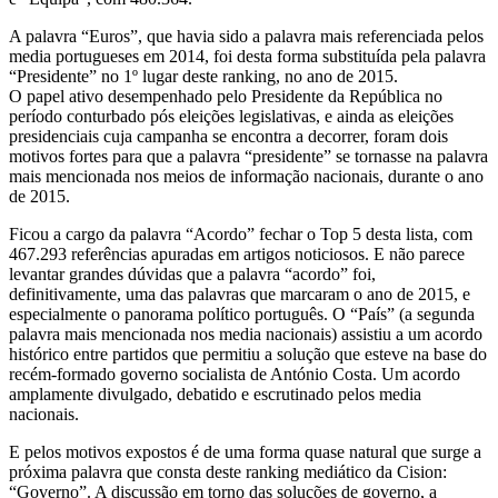
A palavra “Euros”, que havia sido a palavra mais referenciada pelos
media portugueses em 2014, foi desta forma substituída pela palavra
“Presidente” no 1º lugar deste ranking, no ano de 2015.
O papel ativo desempenhado pelo Presidente da República no
período conturbado pós eleições legislativas, e ainda as eleições
presidenciais cuja campanha se encontra a decorrer, foram dois
motivos fortes para que a palavra “presidente” se tornasse na palavra
mais mencionada nos meios de informação nacionais, durante o ano
de 2015.
Ficou a cargo da palavra “Acordo” fechar o Top 5 desta lista, com
467.293 referências apuradas em artigos noticiosos. E não parece
levantar grandes dúvidas que a palavra “acordo” foi,
definitivamente, uma das palavras que marcaram o ano de 2015, e
especialmente o panorama político português. O “País” (a segunda
palavra mais mencionada nos media nacionais) assistiu a um acordo
histórico entre partidos que permitiu a solução que esteve na base do
recém-formado governo socialista de António Costa. Um acordo
amplamente divulgado, debatido e escrutinado pelos media
nacionais.
E pelos motivos expostos é de uma forma quase natural que surge a
próxima palavra que consta deste ranking mediático da Cision:
“Governo”. A discussão em torno das soluções de governo, a