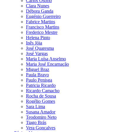
Carlos Osório
Clara Nunes
Débora Ganda
Eugénio Guerreiro
Fabrice Martins
Francisco Martins
Frederico Mestre
Helena Pinto
Inês Jóia
José Quaresma
José Vargas
Maria Luísa Anselmo
Maria José Encarnação
Miguel Braz
Paula Bravo
Paulo Penisga
Patricia Ricardo
Ricardo Camacho
Rocha de Sousa
Rogélio Gomes
Sara Lima
Susana Amador
Teodomiro Neto
Tiago Brás
Vera Gonçalves