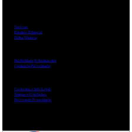
Jornal Local do Concelho de Silves.
Links Úteis
Notícias
Estatuto Editorial
Ficha Técnica
Publicidade
Publicidade & Assinaturas
Conteúdo Patrocinado
Info Legal
Contactos e Info Legal
Termos e Condições
Politica de Privacidade
Siga-nos nas Redes Sociais
© Copyright 2025, Todos os Direitos Reservados - Terra Ruiva -
Created by Pixart