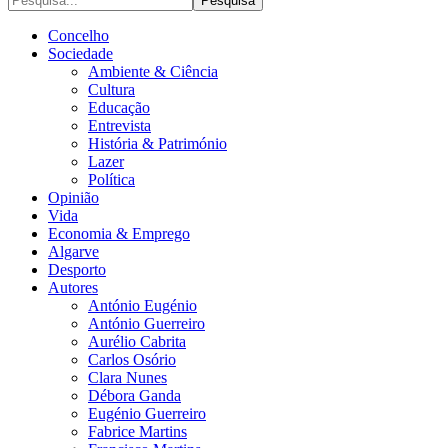
Concelho
Sociedade
Ambiente & Ciência
Cultura
Educação
Entrevista
História & Património
Lazer
Política
Opinião
Vida
Economia & Emprego
Algarve
Desporto
Autores
António Eugénio
António Guerreiro
Aurélio Cabrita
Carlos Osório
Clara Nunes
Débora Ganda
Eugénio Guerreiro
Fabrice Martins