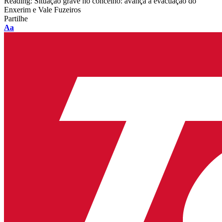
Reading:
Situação grave no concelho: avança a evacuação do
Enxerim e Vale Fuzeiros
Partilhe
Font
Aa
Resizer