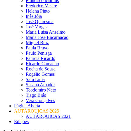
Francisco Martins
Frederico Mestre
Helena Pinto
Inês Jóia
José Quaresma
José Vargas
Maria Luísa Anselmo
Maria José Encarnação
Miguel Braz
Paula Bravo
Paulo Penisga
Patricia Ricardo
Ricardo Camacho
Rocha de Sousa
Rogélio Gomes
Sara Lima
Susana Amador
Teodomiro Neto
Tiago Brás
Vera Gonçalves
Página Aberta
AUTÁRQUICAS 2025
AUTÁRQUICAS 2021
Edições