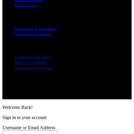
Ficha Técnica
Publicidade
Publicidade & Assinaturas
Conteúdo Patrocinado
Info Legal
Contactos e Info Legal
Termos e Condições
Politica de Privacidade
Siga-nos nas Redes Sociais
© Copyright 2025, Todos os Direitos Reservados - Terra Ruiva -
Created by Pixart
Welcome Back!
Sign in to your account
Username or Email Address