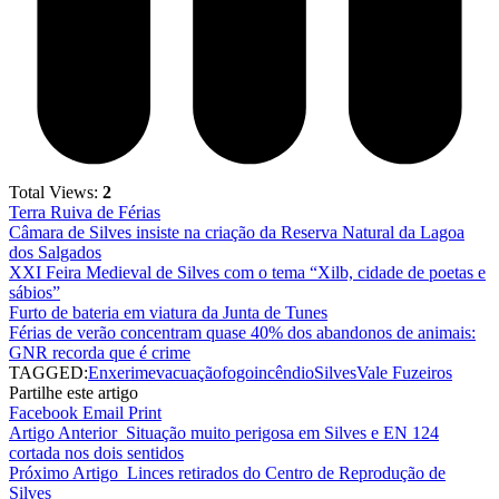
Total Views:
2
Terra Ruiva de Férias
Câmara de Silves insiste na criação da Reserva Natural da Lagoa
dos Salgados
XXI Feira Medieval de Silves com o tema “Xilb, cidade de poetas e
sábios”
Furto de bateria em viatura da Junta de Tunes
Férias de verão concentram quase 40% dos abandonos de animais:
GNR recorda que é crime
TAGGED:
Enxerim
evacuação
fogo
incêndio
Silves
Vale Fuzeiros
Partilhe este artigo
Facebook
Email
Print
Artigo Anterior
Situação muito perigosa em Silves e EN 124
cortada nos dois sentidos
Próximo Artigo
Linces retirados do Centro de Reprodução de
Silves