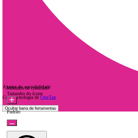
Ajustes de acessibilidade
Módulos de conteúdo
Tamanho do ícone
Com tecnologia de
OneTap
Ocultar barra de ferramentas
Padrão