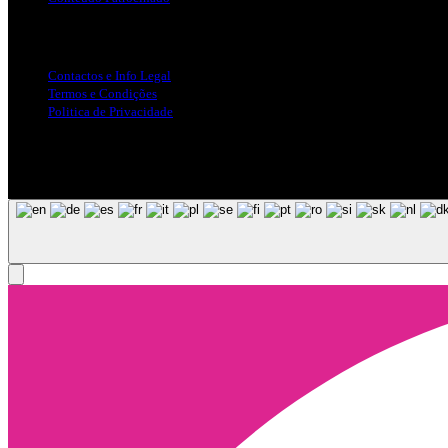
Info Legal
Contactos e Info Legal
Termos e Condições
Politica de Privacidade
Siga-nos nas Redes Sociais
© Copyright 2025, Todos os Direitos Reservados - Terra Ruiva - Crea