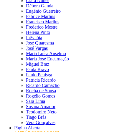
Clara Nunes
Débora Ganda
Eugénio Guerreiro
Fabrice Martins
Francisco Martins
Frederico Mestre
Helena Pinto
Inês Jóia
José Quaresma
José Vargas
Maria Luísa Anselmo
Maria José Encarnação
Miguel Braz
Paula Bravo
Paulo Penisga
Patricia Ricardo
Ricardo Camacho
Rocha de Sousa
Rogélio Gomes
Sara Lima
Susana Amador
Teodomiro Neto
Tiago Brás
Vera Gonçalves
Página Aberta