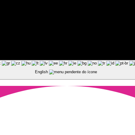
ted by Pixart
English