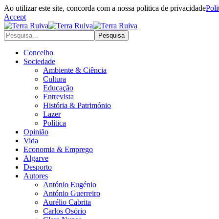
Ao utilizar este site, concorda com a nossa politica de privacidade
Poli
Accept
Concelho
Sociedade
Ambiente & Ciência
Cultura
Educação
Entrevista
História & Património
Lazer
Política
Opinião
Vida
Economia & Emprego
Algarve
Desporto
Autores
António Eugénio
António Guerreiro
Aurélio Cabrita
Carlos Osório