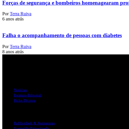
Forças de segurança e bombeiros homenagearam profi
Por
Terra Ruiva
6 anos atrás
Falha o acompanhamento de pessoas com diabetes
Por
Terra Ruiva
8 anos atrás
Jornal Local do Concelho de Silves.
Links Úteis
Notícias
Estatuto Editorial
Ficha Técnica
Publicidade
Publicidade & Assinaturas
Conteúdo Patrocinado