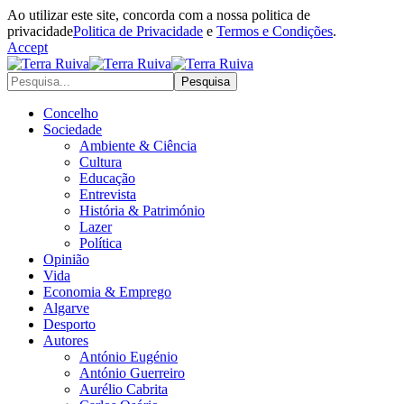
Ao utilizar este site, concorda com a nossa politica de
privacidade
Politica de Privacidade
e
Termos e Condições
.
Accept
Concelho
Sociedade
Ambiente & Ciência
Cultura
Educação
Entrevista
História & Património
Lazer
Política
Opinião
Vida
Economia & Emprego
Algarve
Desporto
Autores
António Eugénio
António Guerreiro
Aurélio Cabrita