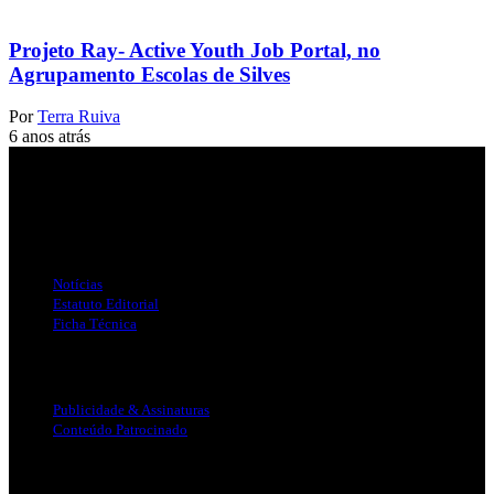
Projeto Ray- Active Youth Job Portal, no
Agrupamento Escolas de Silves
Por
Terra Ruiva
6 anos atrás
Jornal Local do Concelho de Silves.
Links Úteis
Notícias
Estatuto Editorial
Ficha Técnica
Publicidade
Publicidade & Assinaturas
Conteúdo Patrocinado
Info Legal