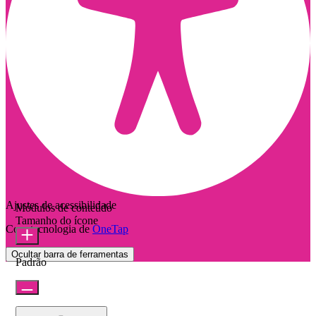
Ajustes de acessibilidade
Módulos de conteúdo
Tamanho do ícone
Com tecnologia de
OneTap
Ocultar barra de ferramentas
Padrão