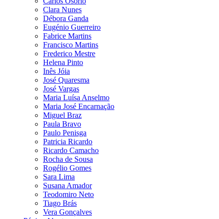
Carlos Osório
Clara Nunes
Débora Ganda
Eugénio Guerreiro
Fabrice Martins
Francisco Martins
Frederico Mestre
Helena Pinto
Inês Jóia
José Quaresma
José Vargas
Maria Luísa Anselmo
Maria José Encarnação
Miguel Braz
Paula Bravo
Paulo Penisga
Patricia Ricardo
Ricardo Camacho
Rocha de Sousa
Rogélio Gomes
Sara Lima
Susana Amador
Teodomiro Neto
Tiago Brás
Vera Gonçalves