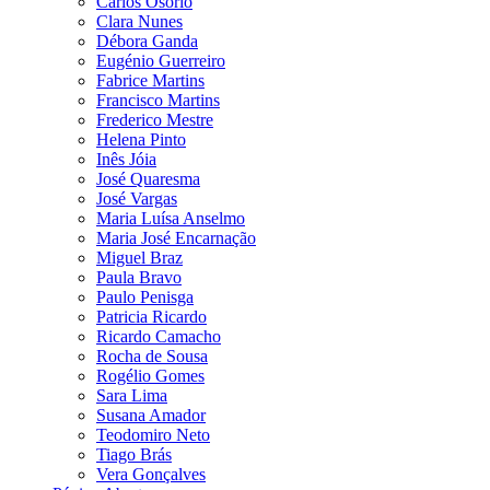
Carlos Osório
Clara Nunes
Débora Ganda
Eugénio Guerreiro
Fabrice Martins
Francisco Martins
Frederico Mestre
Helena Pinto
Inês Jóia
José Quaresma
José Vargas
Maria Luísa Anselmo
Maria José Encarnação
Miguel Braz
Paula Bravo
Paulo Penisga
Patricia Ricardo
Ricardo Camacho
Rocha de Sousa
Rogélio Gomes
Sara Lima
Susana Amador
Teodomiro Neto
Tiago Brás
Vera Gonçalves