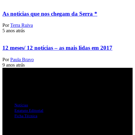
As notícias que nos chegam da Serra *
Por
Terra Ruiva
5 anos atrás
12 meses/ 12 notícias – as mais lidas em 2017
Por
Paula Bravo
9 anos atrás
Jornal Local do Concelho de Silves.
Links Úteis
Notícias
Estatuto Editorial
Ficha Técnica
Publicidade