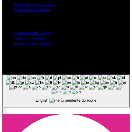
Publicidade & Assinaturas
Conteúdo Patrocinado
Info Legal
Contactos e Info Legal
Termos e Condições
Politica de Privacidade
Siga-nos nas Redes Sociais
© Copyright 2025, Todos os Direitos Reservados - Terra Ruiva -
Created by Pixart
English