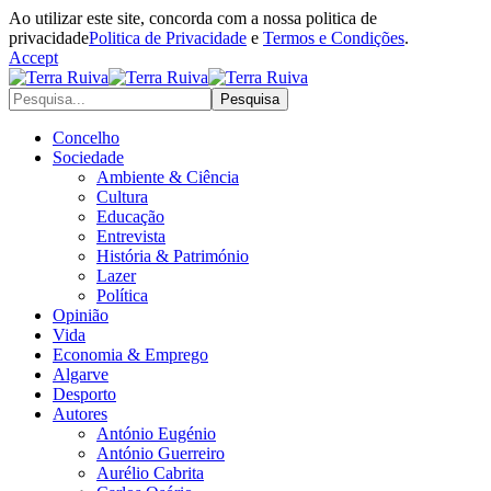
Ao utilizar este site, concorda com a nossa politica de
privacidade
Politica de Privacidade
e
Termos e Condições
.
Accept
Concelho
Sociedade
Ambiente & Ciência
Cultura
Educação
Entrevista
História & Património
Lazer
Política
Opinião
Vida
Economia & Emprego
Algarve
Desporto
Autores
António Eugénio
António Guerreiro
Aurélio Cabrita