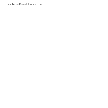
Por
Terra Ruiva
5 anos atrás