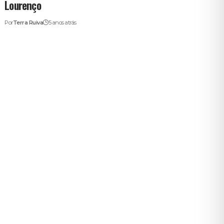
Lourenço
Por
Terra Ruiva
5 anos atrás