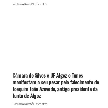
Por
Terra Ruiva
5 anos atrás
Câmara de Silves e UF Algoz e Tunes
manifestam o seu pesar pelo falecimento de
Joaquim João Azevedo, antigo presidente da
Junta de Algoz
Por
Terra Ruiva
5 anos atrás