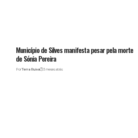
Município de Silves manifesta pesar pela morte
de Sónia Pereira
Por
Terra Ruiva
3 meses atrás