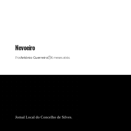
Nevoeiro
Por
António Guerreiro
6 meses atrás
Jornal Local do Concelho de Silves.