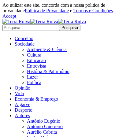
Ao utilizar este site, concorda com a nossa politica de
privacidade
Politica de Privacidade
e
Termos e Condições
.
Accept
Concelho
Sociedade
Ambiente & Ciência
Cultura
Educação
Entrevista
História & Património
Lazer
Política
Opinião
Vida
Economia & Emprego
Algarve
Desporto
Autores
António Eugénio
António Guerreiro
Aurélio Cabrita