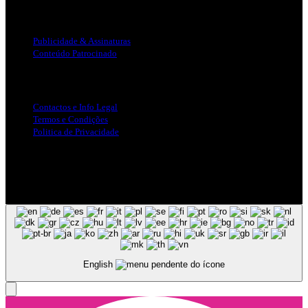
Publicidade
Publicidade & Assinaturas
Conteúdo Patrocinado
Info Legal
Contactos e Info Legal
Termos e Condições
Politica de Privacidade
Siga-nos nas Redes Sociais
© Copyright 2025, Todos os Direitos Reservados - Terra Ruiva -
Created by Pixart
English