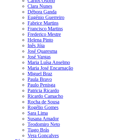
Carlos Osório
Clara Nunes
Débora Ganda
Eugénio Guerreiro
Fabrice Martins
Francisco Martins
Frederico Mestre
Helena Pinto
Inês Jóia
José Quaresma
José Vargas
Maria Luísa Anselmo
Maria José Encarnação
Miguel Braz
Paula Bravo
Paulo Penisga
Patricia Ricardo
Ricardo Camacho
Rocha de Sousa
Rogélio Gomes
Sara Lima
Susana Amador
Teodomiro Neto
Tiago Brás
Vera Gonçalves