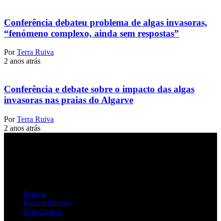
Conferência debateu problema de algas invasoras,
“fenómeno complexo, ainda sem respostas”
Por
Terra Ruiva
2 anos atrás
Conferência e debate sobre o impacto das algas
invasoras nas praias do Algarve
Por
Terra Ruiva
2 anos atrás
Jornal Local do Concelho de Silves.
Links Úteis
Notícias
Estatuto Editorial
Ficha Técnica