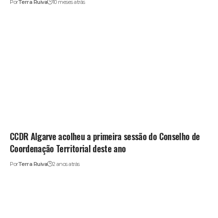
Por
Terra Ruiva
10 meses atrás
CCDR Algarve acolheu a primeira sessão do Conselho de
Coordenação Territorial deste ano
Por
Terra Ruiva
2 anos atrás