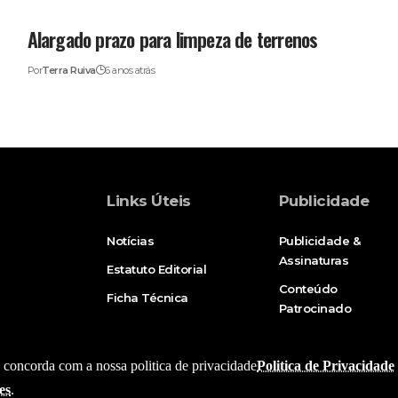
Alargado prazo para limpeza de terrenos
Por
Terra Ruiva
6 anos atrás
Links Úteis
Publicidade
Notícias
Publicidade &
Assinaturas
Estatuto Editorial
Conteúdo
Ficha Técnica
Patrocinado
e, concorda com a nossa politica de privacidade
Politica de Privacidade
es
.