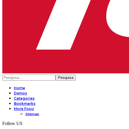
Home
Demos
Categories
Bookmarks
More Foxiz
Sitemap
Follow US