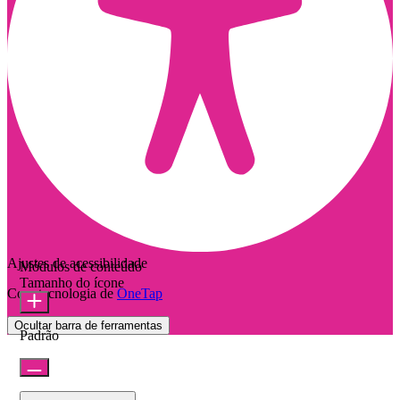
Ajustes de acessibilidade
Módulos de conteúdo
Tamanho do ícone
Com tecnologia de
OneTap
Ocultar barra de ferramentas
Padrão