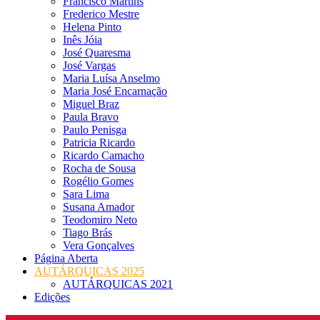
Francisco Martins
Frederico Mestre
Helena Pinto
Inês Jóia
José Quaresma
José Vargas
Maria Luísa Anselmo
Maria José Encarnação
Miguel Braz
Paula Bravo
Paulo Penisga
Patricia Ricardo
Ricardo Camacho
Rocha de Sousa
Rogélio Gomes
Sara Lima
Susana Amador
Teodomiro Neto
Tiago Brás
Vera Gonçalves
Página Aberta
AUTÁRQUICAS 2025
AUTÁRQUICAS 2021
Edições