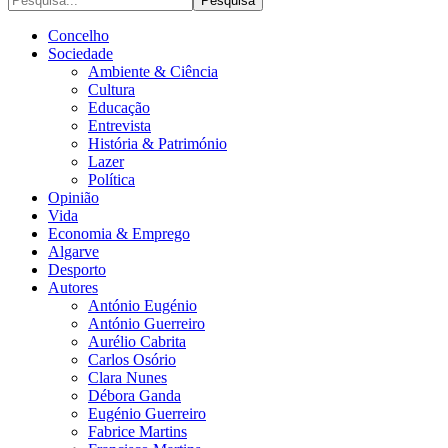
Concelho
Sociedade
Ambiente & Ciência
Cultura
Educação
Entrevista
História & Património
Lazer
Política
Opinião
Vida
Economia & Emprego
Algarve
Desporto
Autores
António Eugénio
António Guerreiro
Aurélio Cabrita
Carlos Osório
Clara Nunes
Débora Ganda
Eugénio Guerreiro
Fabrice Martins