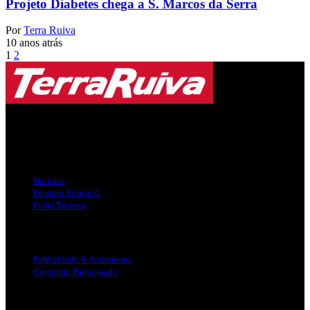
Projeto Diabetes chega a S. Marcos da Serra
Por
Terra Ruiva
10 anos atrás
1
2
Jornal Local do Concelho de Silves.
Links Úteis
Notícias
Estatuto Editorial
Ficha Técnica
Publicidade
Publicidade & Assinaturas
Conteúdo Patrocinado
Info Legal