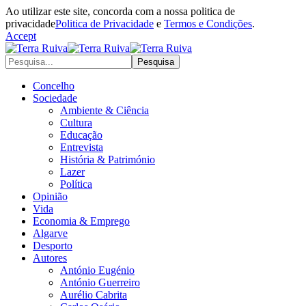
Ao utilizar este site, concorda com a nossa politica de
privacidade
Politica de Privacidade
e
Termos e Condições
.
Accept
Concelho
Sociedade
Ambiente & Ciência
Cultura
Educação
Entrevista
História & Património
Lazer
Política
Opinião
Vida
Economia & Emprego
Algarve
Desporto
Autores
António Eugénio
António Guerreiro
Aurélio Cabrita