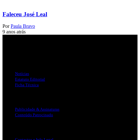
Faleceu José Leal
Por
Paula Bravo
9 anos atrás
Jornal Local do Concelho de Silves.
Links Úteis
Notícias
Estatuto Editorial
Ficha Técnica
Publicidade
Publicidade & Assinaturas
Conteúdo Patrocinado
Info Legal
Contactos e Info Legal