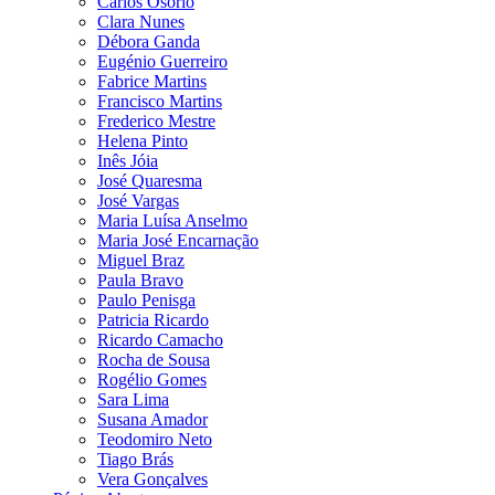
Carlos Osório
Clara Nunes
Débora Ganda
Eugénio Guerreiro
Fabrice Martins
Francisco Martins
Frederico Mestre
Helena Pinto
Inês Jóia
José Quaresma
José Vargas
Maria Luísa Anselmo
Maria José Encarnação
Miguel Braz
Paula Bravo
Paulo Penisga
Patricia Ricardo
Ricardo Camacho
Rocha de Sousa
Rogélio Gomes
Sara Lima
Susana Amador
Teodomiro Neto
Tiago Brás
Vera Gonçalves