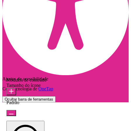
Ajustes de acessibilidade
Módulos de conteúdo
Tamanho do ícone
Com tecnologia de
OneTap
Ocultar barra de ferramentas
Padrão