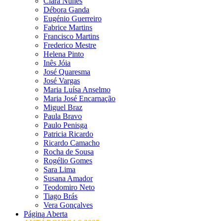
Clara Nunes
Débora Ganda
Eugénio Guerreiro
Fabrice Martins
Francisco Martins
Frederico Mestre
Helena Pinto
Inês Jóia
José Quaresma
José Vargas
Maria Luísa Anselmo
Maria José Encarnação
Miguel Braz
Paula Bravo
Paulo Penisga
Patricia Ricardo
Ricardo Camacho
Rocha de Sousa
Rogélio Gomes
Sara Lima
Susana Amador
Teodomiro Neto
Tiago Brás
Vera Gonçalves
Página Aberta