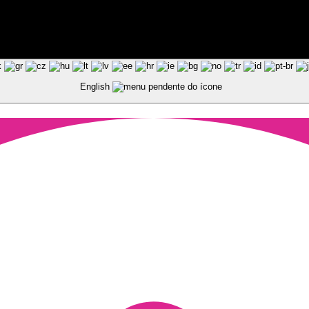
ted by Pixart
English