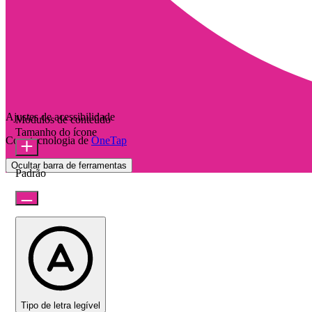
Ajustes de acessibilidade
Módulos de conteúdo
Tamanho do ícone
Com tecnologia de
OneTap
Ocultar barra de ferramentas
Padrão
Tipo de letra legível