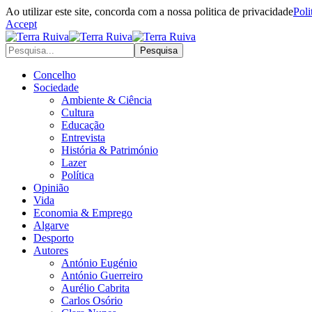
Ao utilizar este site, concorda com a nossa politica de privacidade
Poli
Accept
Concelho
Sociedade
Ambiente & Ciência
Cultura
Educação
Entrevista
História & Património
Lazer
Política
Opinião
Vida
Economia & Emprego
Algarve
Desporto
Autores
António Eugénio
António Guerreiro
Aurélio Cabrita
Carlos Osório