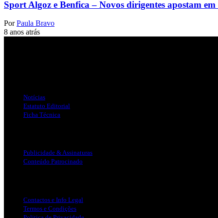
Sport Algoz e Benfica – Novos dirigentes apostam em r
Por
Paula Bravo
8 anos atrás
Jornal Local do Concelho de Silves.
Links Úteis
Notícias
Estatuto Editorial
Ficha Técnica
Publicidade
Publicidade & Assinaturas
Conteúdo Patrocinado
Info Legal
Contactos e Info Legal
Termos e Condições
Politica de Privacidade