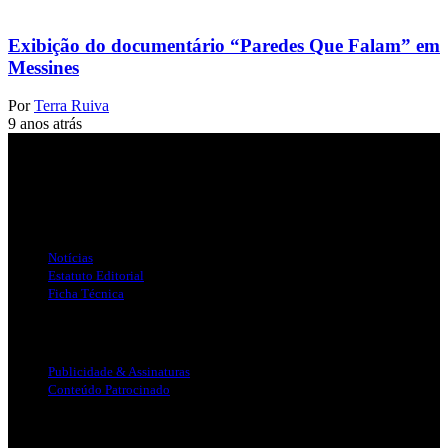
Exibição do documentário “Paredes Que Falam” em
Messines
Por
Terra Ruiva
9 anos atrás
Jornal Local do Concelho de Silves.
Links Úteis
Notícias
Estatuto Editorial
Ficha Técnica
Publicidade
Publicidade & Assinaturas
Conteúdo Patrocinado
Info Legal