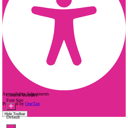
Accessibility Adjustments
Content Modules
Font Size
Powered by
OneTap
Hide Toolbar
Default