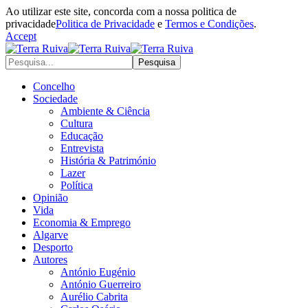
Ao utilizar este site, concorda com a nossa politica de
privacidade
Politica de Privacidade
e
Termos e Condições
.
Accept
Concelho
Sociedade
Ambiente & Ciência
Cultura
Educação
Entrevista
História & Património
Lazer
Política
Opinião
Vida
Economia & Emprego
Algarve
Desporto
Autores
António Eugénio
António Guerreiro
Aurélio Cabrita