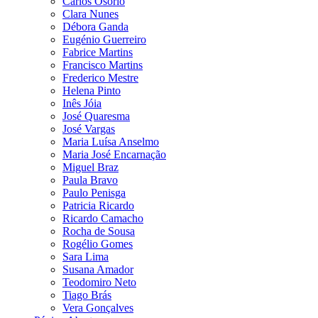
Carlos Osório
Clara Nunes
Débora Ganda
Eugénio Guerreiro
Fabrice Martins
Francisco Martins
Frederico Mestre
Helena Pinto
Inês Jóia
José Quaresma
José Vargas
Maria Luísa Anselmo
Maria José Encarnação
Miguel Braz
Paula Bravo
Paulo Penisga
Patricia Ricardo
Ricardo Camacho
Rocha de Sousa
Rogélio Gomes
Sara Lima
Susana Amador
Teodomiro Neto
Tiago Brás
Vera Gonçalves