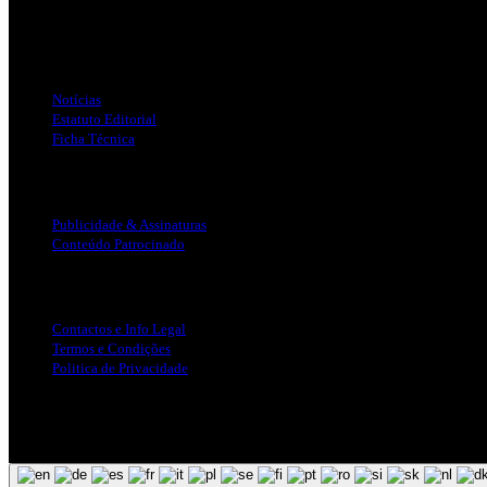
Jornal Local do Concelho de Silves.
Links Úteis
Notícias
Estatuto Editorial
Ficha Técnica
Publicidade
Publicidade & Assinaturas
Conteúdo Patrocinado
Info Legal
Contactos e Info Legal
Termos e Condições
Politica de Privacidade
Siga-nos nas Redes Sociais
© Copyright 2025, Todos os Direitos Reservados - Terra Ruiva - Crea