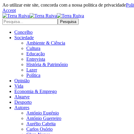
Ao utilizar este site, concorda com a nossa politica de privacidade
Poli
Accept
Concelho
Sociedade
Ambiente & Ciência
Cultura
Educação
Entrevista
História & Património
Lazer
Política
Opinião
Vida
Economia & Emprego
Algarve
Desporto
Autores
António Eugénio
António Guerreiro
Aurélio Cabrita
Carlos Osório