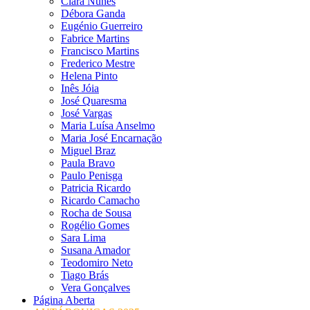
Clara Nunes
Débora Ganda
Eugénio Guerreiro
Fabrice Martins
Francisco Martins
Frederico Mestre
Helena Pinto
Inês Jóia
José Quaresma
José Vargas
Maria Luísa Anselmo
Maria José Encarnação
Miguel Braz
Paula Bravo
Paulo Penisga
Patricia Ricardo
Ricardo Camacho
Rocha de Sousa
Rogélio Gomes
Sara Lima
Susana Amador
Teodomiro Neto
Tiago Brás
Vera Gonçalves
Página Aberta