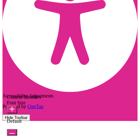
Accessibility Adjustments
Content Modules
Font Size
Powered by
OneTap
Hide Toolbar
Default