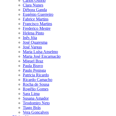
Carlos Osório
Clara Nunes
Débora Ganda
Eugénio Guerreiro
Fabrice Martins
Francisco Martins
Frederico Mestre
Helena Pinto
Inês Jóia
José Quaresma
José Vargas
Maria Luísa Anselmo
Maria José Encarnação
Miguel Braz
Paula Bravo
Paulo Penisga
Patricia Ricardo
Ricardo Camacho
Rocha de Sousa
Rogélio Gomes
Sara Lima
Susana Amador
Teodomiro Neto
Tiago Brás
Vera Gonçalves