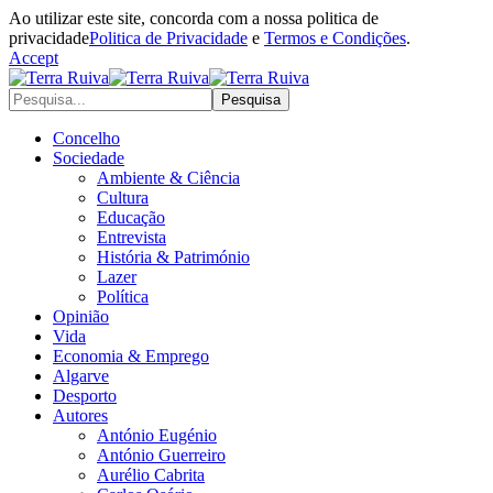
Ao utilizar este site, concorda com a nossa politica de
privacidade
Politica de Privacidade
e
Termos e Condições
.
Accept
Concelho
Sociedade
Ambiente & Ciência
Cultura
Educação
Entrevista
História & Património
Lazer
Política
Opinião
Vida
Economia & Emprego
Algarve
Desporto
Autores
António Eugénio
António Guerreiro
Aurélio Cabrita