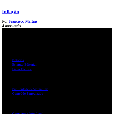
Inflação
Por
Francisco Martins
4 anos atrás
Jornal Local do Concelho de Silves.
Links Úteis
Notícias
Estatuto Editorial
Ficha Técnica
Publicidade
Publicidade & Assinaturas
Conteúdo Patrocinado
Info Legal
Contactos e Info Legal