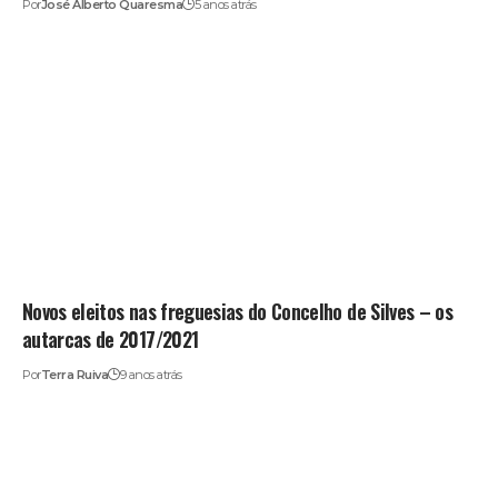
Por
José Alberto Quaresma
5 anos atrás
Novos eleitos nas freguesias do Concelho de Silves – os
autarcas de 2017/2021
Por
Terra Ruiva
9 anos atrás