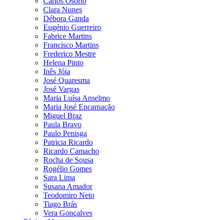
Carlos Osório
Clara Nunes
Débora Ganda
Eugénio Guerreiro
Fabrice Martins
Francisco Martins
Frederico Mestre
Helena Pinto
Inês Jóia
José Quaresma
José Vargas
Maria Luísa Anselmo
Maria José Encarnação
Miguel Braz
Paula Bravo
Paulo Penisga
Patricia Ricardo
Ricardo Camacho
Rocha de Sousa
Rogélio Gomes
Sara Lima
Susana Amador
Teodomiro Neto
Tiago Brás
Vera Gonçalves