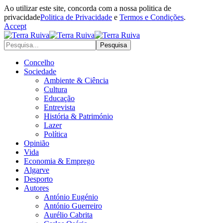
Ao utilizar este site, concorda com a nossa politica de
privacidade
Politica de Privacidade
e
Termos e Condições
.
Accept
Concelho
Sociedade
Ambiente & Ciência
Cultura
Educação
Entrevista
História & Património
Lazer
Política
Opinião
Vida
Economia & Emprego
Algarve
Desporto
Autores
António Eugénio
António Guerreiro
Aurélio Cabrita