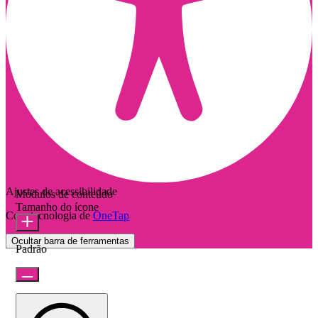
Ajustes de acessibilidade
Módulos de conteúdo
Tamanho do ícone
Com tecnologia de
OneTap
Ocultar barra de ferramentas
Padrão