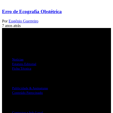
Erro de Ecografia Obstétrica
Por
Eugénio Guerreiro
7 anos atrás
Jornal Local do Concelho de Silves.
Links Úteis
Notícias
Estatuto Editorial
Ficha Técnica
Publicidade
Publicidade & Assinaturas
Conteúdo Patrocinado
Info Legal
Contactos e Info Legal