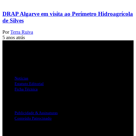
DRAP Algarve em visita ao Perímetro Hidroagrícola
de Silves
Por
Terra Ruiva
5 anos atrás
Jornal Local do Concelho de Silves.
Links Úteis
Notícias
Estatuto Editorial
Ficha Técnica
Publicidade
Publicidade & Assinaturas
Conteúdo Patrocinado
Info Legal