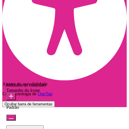
Ajustes de acessibilidade
Módulos de conteúdo
Tamanho do ícone
Com tecnologia de
OneTap
Ocultar barra de ferramentas
Padrão