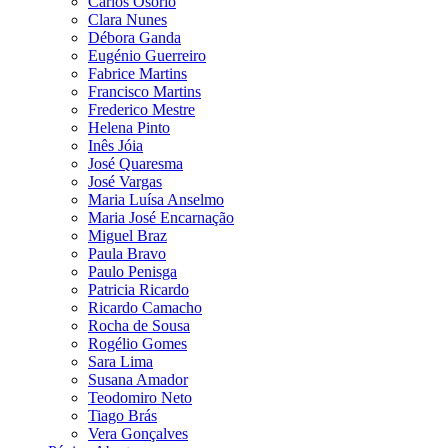
Carlos Osório
Clara Nunes
Débora Ganda
Eugénio Guerreiro
Fabrice Martins
Francisco Martins
Frederico Mestre
Helena Pinto
Inês Jóia
José Quaresma
José Vargas
Maria Luísa Anselmo
Maria José Encarnação
Miguel Braz
Paula Bravo
Paulo Penisga
Patricia Ricardo
Ricardo Camacho
Rocha de Sousa
Rogélio Gomes
Sara Lima
Susana Amador
Teodomiro Neto
Tiago Brás
Vera Gonçalves