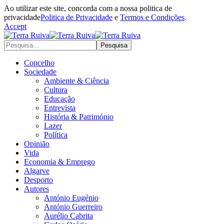
Ao utilizar este site, concorda com a nossa politica de
privacidade
Politica de Privacidade
e
Termos e Condições
.
Accept
Concelho
Sociedade
Ambiente & Ciência
Cultura
Educação
Entrevista
História & Património
Lazer
Política
Opinião
Vida
Economia & Emprego
Algarve
Desporto
Autores
António Eugénio
António Guerreiro
Aurélio Cabrita