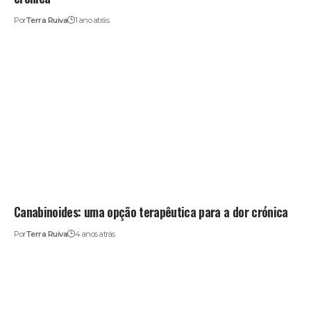
Por
Terra Ruiva
1 ano atrás
Canabinoides: uma opção terapêutica para a dor crónica
Por
Terra Ruiva
4 anos atrás