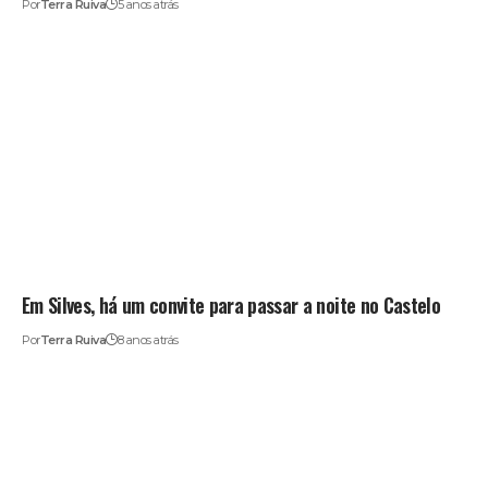
Por
Terra Ruiva
5 anos atrás
Em Silves, há um convite para passar a noite no Castelo
Por
Terra Ruiva
8 anos atrás