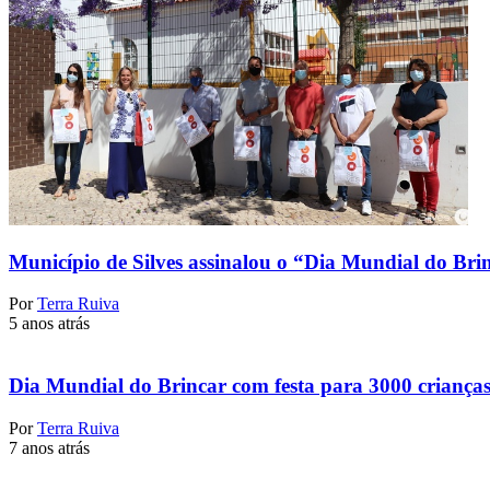
Município de Silves assinalou o “Dia Mundial do Bri
Por
Terra Ruiva
5 anos atrás
Dia Mundial do Brincar com festa para 3000 crianças
Por
Terra Ruiva
7 anos atrás