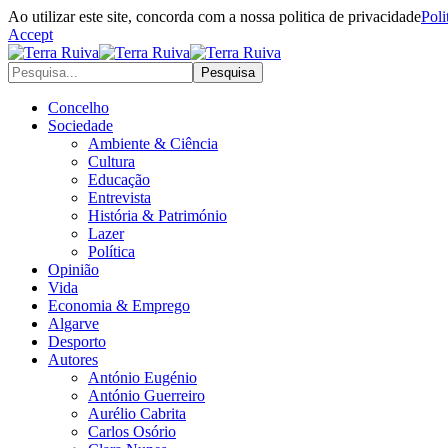
Ao utilizar este site, concorda com a nossa politica de privacidade
Poli
Accept
Concelho
Sociedade
Ambiente & Ciência
Cultura
Educação
Entrevista
História & Património
Lazer
Política
Opinião
Vida
Economia & Emprego
Algarve
Desporto
Autores
António Eugénio
António Guerreiro
Aurélio Cabrita
Carlos Osório