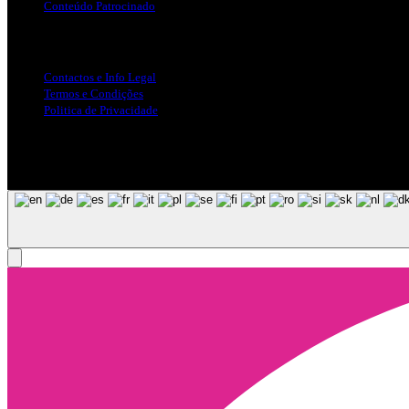
Conteúdo Patrocinado
Info Legal
Contactos e Info Legal
Termos e Condições
Politica de Privacidade
Siga-nos nas Redes Sociais
© Copyright 2025, Todos os Direitos Reservados - Terra Ruiva - Crea