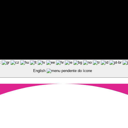
ted by Pixart
English