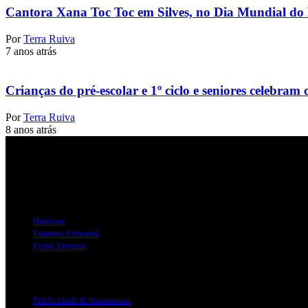
Cantora Xana Toc Toc em Silves, no Dia Mundial do
Por
Terra Ruiva
7 anos atrás
Crianças do pré-escolar e 1º ciclo e seniores celebra
Por
Terra Ruiva
8 anos atrás
Jornal Local do Concelho de Silves.
Links Úteis
Notícias
Estatuto Editorial
Ficha Técnica
Publicidade
Publicidade & Assinaturas