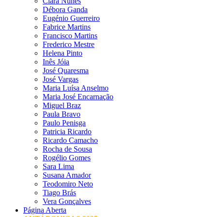
Clara Nunes
Débora Ganda
Eugénio Guerreiro
Fabrice Martins
Francisco Martins
Frederico Mestre
Helena Pinto
Inês Jóia
José Quaresma
José Vargas
Maria Luísa Anselmo
Maria José Encarnação
Miguel Braz
Paula Bravo
Paulo Penisga
Patricia Ricardo
Ricardo Camacho
Rocha de Sousa
Rogélio Gomes
Sara Lima
Susana Amador
Teodomiro Neto
Tiago Brás
Vera Gonçalves
Página Aberta