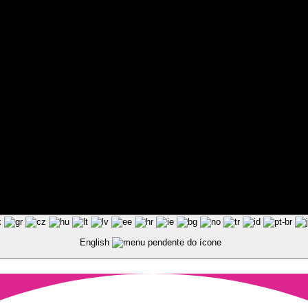
ted by Pixart
English