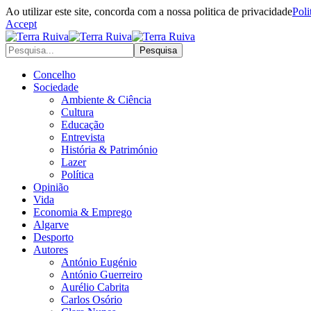
Ao utilizar este site, concorda com a nossa politica de privacidade
Poli
Accept
Concelho
Sociedade
Ambiente & Ciência
Cultura
Educação
Entrevista
História & Património
Lazer
Política
Opinião
Vida
Economia & Emprego
Algarve
Desporto
Autores
António Eugénio
António Guerreiro
Aurélio Cabrita
Carlos Osório