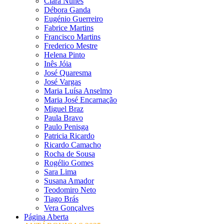
Clara Nunes
Débora Ganda
Eugénio Guerreiro
Fabrice Martins
Francisco Martins
Frederico Mestre
Helena Pinto
Inês Jóia
José Quaresma
José Vargas
Maria Luísa Anselmo
Maria José Encarnação
Miguel Braz
Paula Bravo
Paulo Penisga
Patricia Ricardo
Ricardo Camacho
Rocha de Sousa
Rogélio Gomes
Sara Lima
Susana Amador
Teodomiro Neto
Tiago Brás
Vera Gonçalves
Página Aberta