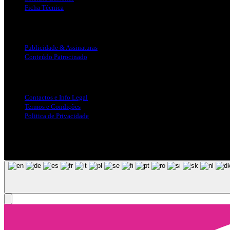
Ficha Técnica
Publicidade
Publicidade & Assinaturas
Conteúdo Patrocinado
Info Legal
Contactos e Info Legal
Termos e Condições
Politica de Privacidade
Siga-nos nas Redes Sociais
© Copyright 2025, Todos os Direitos Reservados - Terra Ruiva - Crea