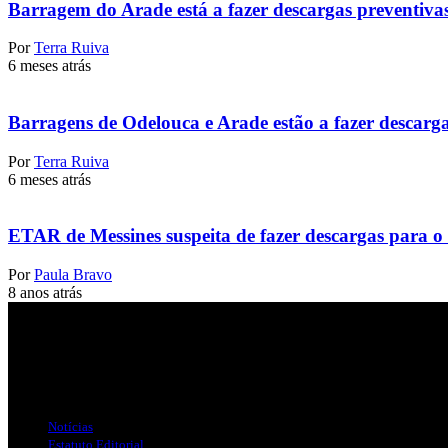
Barragem do Arade está a fazer descargas preventiva
Por
Terra Ruiva
6 meses atrás
Barragens de Odelouca e Arade estão a fazer descarg
Por
Terra Ruiva
6 meses atrás
ETAR de Messines suspeita de fazer descargas para o
Por
Paula Bravo
8 anos atrás
Jornal Local do Concelho de Silves.
Links Úteis
Notícias
Estatuto Editorial