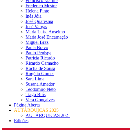
Francisco Martins
Frederico Mestre
Helena Pinto
Inês Jóia
José Quaresma
José Vargas
Maria Luísa Anselmo
Maria José Encarnação
Miguel Braz
Paula Bravo
Paulo Penisga
Patricia Ricardo
Ricardo Camacho
Rocha de Sousa
Rogélio Gomes
Sara Lima
Susana Amador
Teodomiro Neto
Tiago Brás
Vera Gonçalves
Página Aberta
AUTÁRQUICAS 2025
AUTÁRQUICAS 2021
Edições