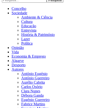
Concelho
Sociedade
Ambiente & Ciência
Cultura
Educação
Entrevista
História & Património
Lazer
Política
Opinião
Vida
Economia & Emprego
Algarve
Desporto
Autores
António Eugénio
António Guerreiro
Aurélio Cabrita
Carlos Osório
Clara Nunes
Débora Ganda
Eugénio Guerreiro
Fabrice Martins