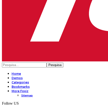
Home
Demos
Categories
Bookmarks
More Foxiz
Sitemap
Follow US