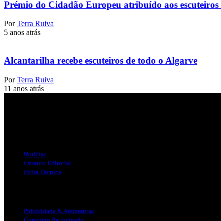
Prémio do Cidadão Europeu atribuído aos escuteiros 
Por
Terra Ruiva
5 anos atrás
Alcantarilha recebe escuteiros de todo o Algarve
Por
Terra Ruiva
11 anos atrás
Jornal Local do Concelho de Silves.
Links Úteis
Notícias
Estatuto Editorial
Ficha Técnica
Publicidade
Publicidade & Assinaturas
Conteúdo Patrocinado