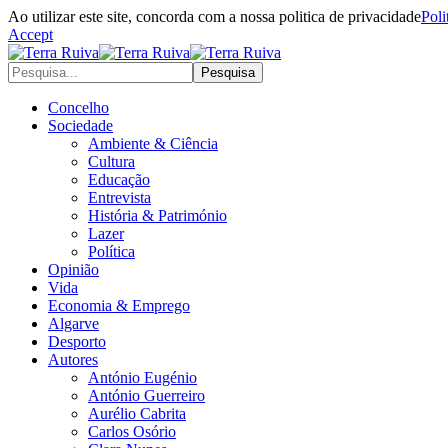
Ao utilizar este site, concorda com a nossa politica de privacidade
Poli
Accept
Concelho
Sociedade
Ambiente & Ciência
Cultura
Educação
Entrevista
História & Património
Lazer
Política
Opinião
Vida
Economia & Emprego
Algarve
Desporto
Autores
António Eugénio
António Guerreiro
Aurélio Cabrita
Carlos Osório