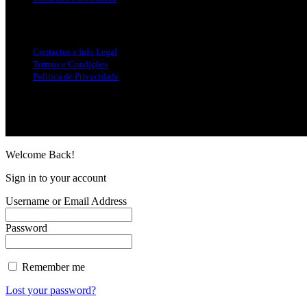
Info Legal
Contactos e Info Legal
Termos e Condições
Politica de Privacidade
Siga-nos nas Redes Sociais
© Copyright 2025, Todos os Direitos Reservados - Terra Ruiva - Crea
Welcome Back!
Sign in to your account
Username or Email Address
Password
Remember me
Lost your password?