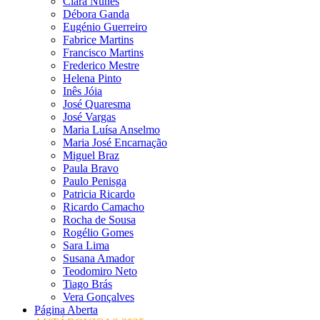
Clara Nunes
Débora Ganda
Eugénio Guerreiro
Fabrice Martins
Francisco Martins
Frederico Mestre
Helena Pinto
Inês Jóia
José Quaresma
José Vargas
Maria Luísa Anselmo
Maria José Encarnação
Miguel Braz
Paula Bravo
Paulo Penisga
Patricia Ricardo
Ricardo Camacho
Rocha de Sousa
Rogélio Gomes
Sara Lima
Susana Amador
Teodomiro Neto
Tiago Brás
Vera Gonçalves
Página Aberta