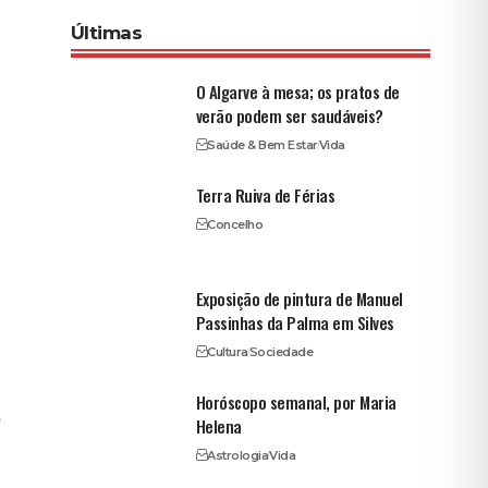
Últimas
O Algarve à mesa; os pratos de
verão podem ser saudáveis?
Saúde & Bem Estar
Vida
Terra Ruiva de Férias
Concelho
Exposição de pintura de Manuel
Passinhas da Palma em Silves
Cultura
Sociedade
Horóscopo semanal, por Maria
o
Helena
Astrologia
Vida