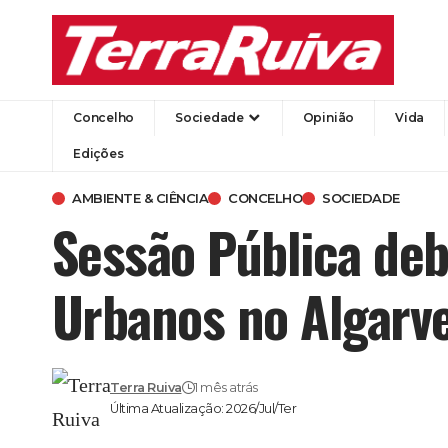
Concelho
Sociedade
Opinião
Vida
Edições
AMBIENTE & CIÊNCIA
CONCELHO
SOCIEDADE
Sessão Pública deb
Urbanos no Algarve
Terra Ruiva
1 mês atrás
Última Atualização: 2026/Jul/Ter