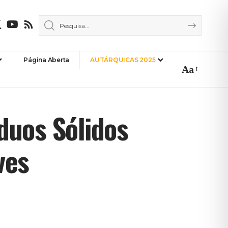
Página Aberta
AUTÁRQUICAS 2025
Aa
Font
Resizer
duos Sólidos
ves