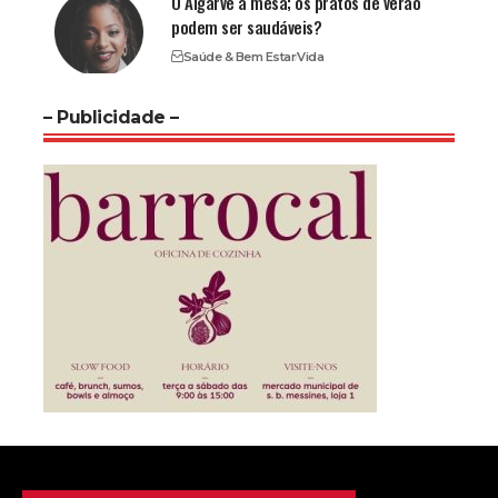
O Algarve à mesa; os pratos de verão
podem ser saudáveis?
Saúde & Bem Estar
Vida
– Publicidade –