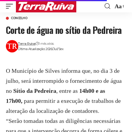
Aa
Font
CONCELHO
Resize
Corte de água no sítio da Pedreira
Terra Ruiva
1 mês atrás
Última Atualização: 2026/Jul/Sex
O Município de Silves informa que, no dia 3 de
julho, será interrompido o fornecimento de água
no
Sítio da Pedreira
, entre as
14h00 e as
17h00
,
para permitir a execução de trabalhos de
alteração da localização de contadores.
“Serão tomadas todas as diligências necessárias
para que a intervenção decorra de forma célere e