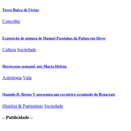
Terra Ruiva de Férias
Concelho
Exposição de pintura de Manuel Passinhas da Palma em Silves
Cultura
Sociedade
Horóscopo semanal, por Maria Helena
Astrologia
Vida
Quando D. Afonso V aposentou um cavaleiro acontiado do Benaciate
História & Património
Sociedade
– Publicidade –