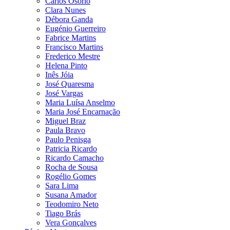
Carlos Osório
Clara Nunes
Débora Ganda
Eugénio Guerreiro
Fabrice Martins
Francisco Martins
Frederico Mestre
Helena Pinto
Inês Jóia
José Quaresma
José Vargas
Maria Luísa Anselmo
Maria José Encarnação
Miguel Braz
Paula Bravo
Paulo Penisga
Patricia Ricardo
Ricardo Camacho
Rocha de Sousa
Rogélio Gomes
Sara Lima
Susana Amador
Teodomiro Neto
Tiago Brás
Vera Gonçalves