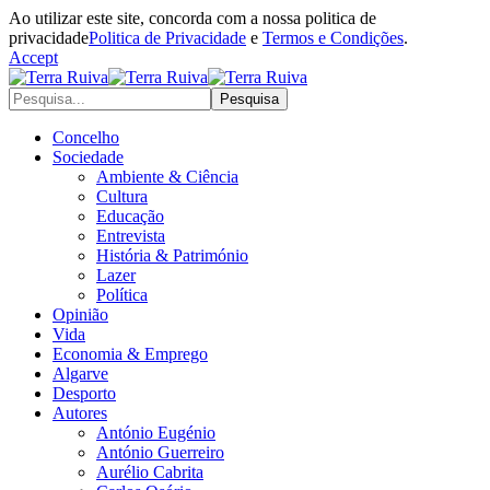
Ao utilizar este site, concorda com a nossa politica de
privacidade
Politica de Privacidade
e
Termos e Condições
.
Accept
Concelho
Sociedade
Ambiente & Ciência
Cultura
Educação
Entrevista
História & Património
Lazer
Política
Opinião
Vida
Economia & Emprego
Algarve
Desporto
Autores
António Eugénio
António Guerreiro
Aurélio Cabrita