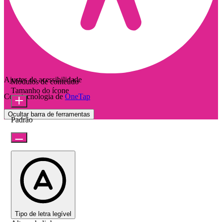
Ajustes de acessibilidade
Módulos de conteúdo
Tamanho do ícone
Com tecnologia de
OneTap
Ocultar barra de ferramentas
Padrão
Tipo de letra legível