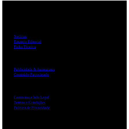
Jornal Local do Concelho de Silves.
Links Úteis
Notícias
Estatuto Editorial
Ficha Técnica
Publicidade
Publicidade & Assinaturas
Conteúdo Patrocinado
Info Legal
Contactos e Info Legal
Termos e Condições
Politica de Privacidade
Siga-nos nas Redes Sociais