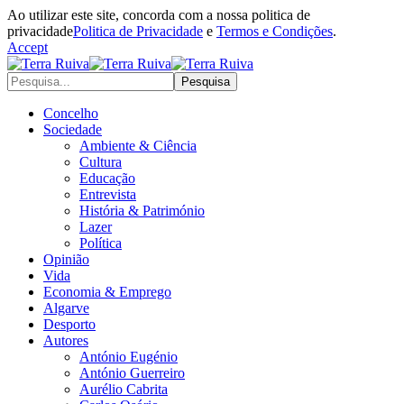
Ao utilizar este site, concorda com a nossa politica de
privacidade
Politica de Privacidade
e
Termos e Condições
.
Accept
Concelho
Sociedade
Ambiente & Ciência
Cultura
Educação
Entrevista
História & Património
Lazer
Política
Opinião
Vida
Economia & Emprego
Algarve
Desporto
Autores
António Eugénio
António Guerreiro
Aurélio Cabrita