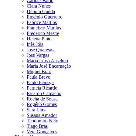
Carlos Osório
Clara Nunes
Débora Ganda
Eugénio Guerreiro
Fabrice Martins
Francisco Martins
Frederico Mestre
Helena Pinto
Inês Jóia
José Quaresma
José Vargas
Maria Luísa Anselmo
Maria José Encarnação
Miguel Braz
Paula Bravo
Paulo Penisga
Patricia Ricardo
Ricardo Camacho
Rocha de Sousa
Rogélio Gomes
Sara Lima
Susana Amador
Teodomiro Neto
Tiago Brás
Vera Gonçalves