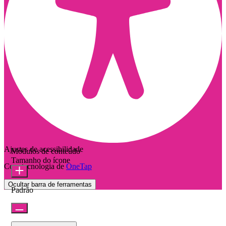
Ajustes de acessibilidade
Módulos de conteúdo
Tamanho do ícone
Com tecnologia de
OneTap
Ocultar barra de ferramentas
Padrão