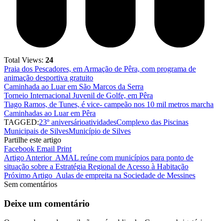
Total Views:
24
Praia dos Pescadores, em Armação de Pêra, com programa de
animação desportiva gratuito
Caminhada ao Luar em São Marcos da Serra
Torneio Internacional Juvenil de Golfe, em Pêra
Tiago Ramos, de Tunes, é vice- campeão nos 10 mil metros marcha
Caminhadas ao Luar em Pêra
TAGGED:
23º aniversário
atividades
Complexo das Piscinas
Municipais de Silves
Município de Silves
Partilhe este artigo
Facebook
Email
Print
Artigo Anterior
AMAL reúne com municípios para ponto de
situação sobre a Estratégia Regional de Acesso à Habitação
Próximo Artigo
Aulas de empreita na Sociedade de Messines
Sem comentários
Deixe um comentário