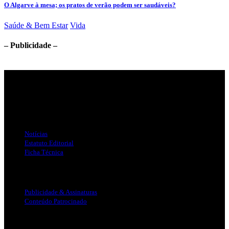
O Algarve à mesa; os pratos de verão podem ser saudáveis?
Saúde & Bem Estar
Vida
– Publicidade –
Jornal Local do Concelho de Silves.
Links Úteis
Notícias
Estatuto Editorial
Ficha Técnica
Publicidade
Publicidade & Assinaturas
Conteúdo Patrocinado
Info Legal