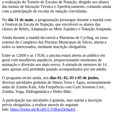
a realização do Torneio de Escolas de Natação, dirigido aos alunos
das turmas de Iniciação Técnica e Aperfeiçoamento, contando ainda
com a participação de escolas de natação convidadas.
No
dia 31 de maio
, a programação prossegue durante a manhã com
o Festival da Escola de Natação, que envolverá os alunos das
classes de Bebés, Adaptação ao Meio Aquático e Natação Adaptada.
Ainda durante a manhã decorrerá a Maratona de Cycling, na zona
exterior do Complexo das Piscinas Municipais de Silves, aberta a
todos os interessados, mediante inscrição obrigatória.
Entre as 12h00 e as 17h30, a piscina estará aberta ao público em
geral com insufláveis aquáticos, proporcionando momentos de
animação e diversão aos mais novos. A entrada de menores de 14
anos apenas será permitida quando acompanhados por um adulto.
O programa inclui ainda, nos
dias 01, 02, 03 e 05 de junho,
diversas atividades gratuitas de fitness Terra e Água, nomeadamente
aulas de Zumba Kids, Alta Frequência com Gym Sessions Live,
Zumba, Yoga, Hidroginástica e Hidro Bike.
A participação nas atividades é gratuita, mas sujeita a inscrição
prévia obrigatória, a realizar através do seguinte
link:
https://forms.gle/KxRCCVtBgeZkjha4A
.