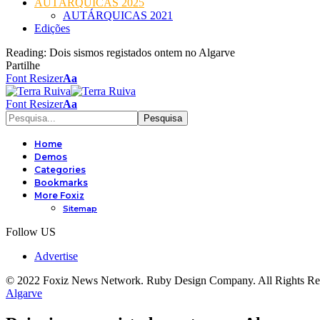
AUTÁRQUICAS 2025
AUTÁRQUICAS 2021
Edições
Reading:
Dois sismos registados ontem no Algarve
Partilhe
Font Resizer
Aa
Font Resizer
Aa
Home
Demos
Categories
Bookmarks
More Foxiz
Sitemap
Follow US
Advertise
© 2022 Foxiz News Network. Ruby Design Company. All Rights Re
Algarve