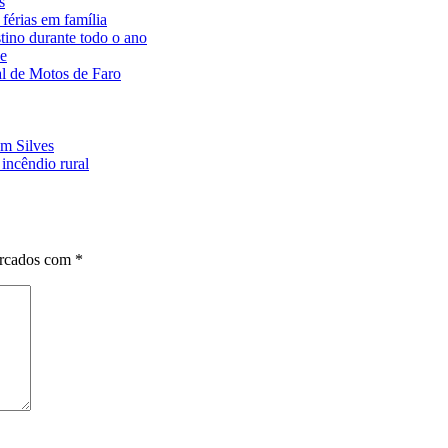
s
férias em família
ino durante todo o ano
ve
l de Motos de Faro
em Silves
incêndio rural
arcados com
*