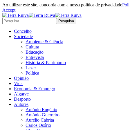
Ao utilizar este site, concorda com a nossa politica de privacidade
Poli
Accept
Concelho
Sociedade
Ambiente & Ciência
Cultura
Educação
Entrevista
História & Património
Lazer
Política
Opinião
Vida
Economia & Emprego
Algarve
Desporto
Autores
António Eugénio
António Guerreiro
Aurélio Cabrita
Carlos Osório