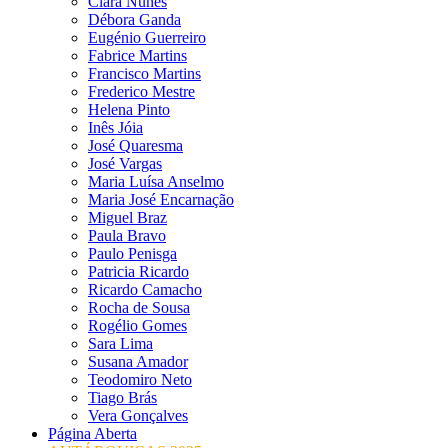
Clara Nunes
Débora Ganda
Eugénio Guerreiro
Fabrice Martins
Francisco Martins
Frederico Mestre
Helena Pinto
Inês Jóia
José Quaresma
José Vargas
Maria Luísa Anselmo
Maria José Encarnação
Miguel Braz
Paula Bravo
Paulo Penisga
Patricia Ricardo
Ricardo Camacho
Rocha de Sousa
Rogélio Gomes
Sara Lima
Susana Amador
Teodomiro Neto
Tiago Brás
Vera Gonçalves
Página Aberta