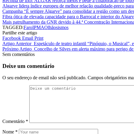
Recolha de lixo: ALGAR reforça meios e pede a colaboração de todo
Algarve lidera índice europeu de melhor relação qualidade-preço para 
Campanha “É sempre Algarve” para consolidar a região como um dest
Fibra ótica de elevada capacidade para o Barrocal e interior do Algar
Mais patrulhamento da GNR devido à 44.ª Concentração Internaciona
TAGGED:
Faro
IPMA
Olhão
sismos
Partilhe este artigo
Facebook
Email
Print
Artigo Anterior
Espetáculo de teatro infantil “Pinóquio, o Musical”, 
Próximo Artigo
Concelho de Silves em alerta máximo para perigo de 
Sem comentários
Deixe um comentário
O seu endereço de email não será publicado.
Campos obrigatórios m
Comentário
*
Nome
*