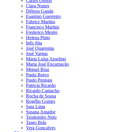
Carlos Osório
Clara Nunes
Débora Ganda
Eugénio Guerreiro
Fabrice Martins
Francisco Martins
Frederico Mestre
Helena Pinto
Inês Jóia
José Quaresma
José Vargas
Maria Luísa Anselmo
Maria José Encarnação
Miguel Braz
Paula Bravo
Paulo Penisga
Patricia Ricardo
Ricardo Camacho
Rocha de Sousa
Rogélio Gomes
Sara Lima
Susana Amador
Teodomiro Neto
Tiago Brás
Vera Gonçalves