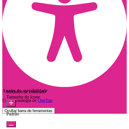
Ajustes de acessibilidade
Módulos de conteúdo
Tamanho do ícone
Com tecnologia de
OneTap
Ocultar barra de ferramentas
Padrão