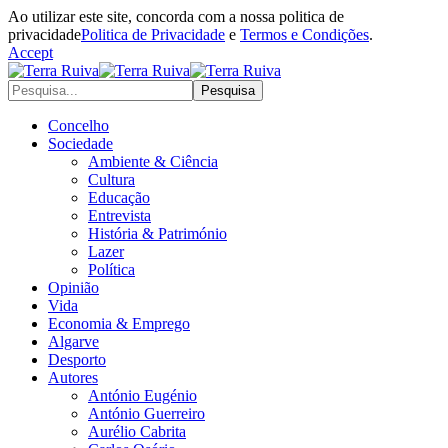
Ao utilizar este site, concorda com a nossa politica de
privacidade
Politica de Privacidade
e
Termos e Condições
.
Accept
Concelho
Sociedade
Ambiente & Ciência
Cultura
Educação
Entrevista
História & Património
Lazer
Política
Opinião
Vida
Economia & Emprego
Algarve
Desporto
Autores
António Eugénio
António Guerreiro
Aurélio Cabrita