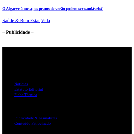
O Algarve à mesa; os pratos de verão podem ser saudáveis?
Saúde & Bem Estar
Vida
– Publicidade –
Jornal Local do Concelho de Silves.
Links Úteis
Notícias
Estatuto Editorial
Ficha Técnica
Publicidade
Publicidade & Assinaturas
Conteúdo Patrocinado