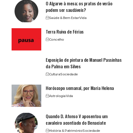
O Algarve à mesa; os pratos de verão
podem ser saudáveis?
Saúde & Bem Estar
Vida
Terra Ruiva de Férias
Concelho
Exposição de pintura de Manuel Passinhas
da Palma em Silves
Cultura
Sociedade
Horóscopo semanal, por Maria Helena
Astrologia
Vida
Quando D. Afonso V aposentou um
cavaleiro acontiado do Benaciate
História & Património
Sociedade