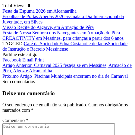
Total Views:
0
Festa da Espuma 2026 em Alcantarilha
Escolhas de Portas Abertas 2026 assinala o Dia Internacional da
Juventude, em Silves
Missão Recife do Algarve, em Armação de Pêra
Festa de Nossa Senhora dos Navegantes em Armação de Pêra
CREACTIVITY em Messines, para crianças a partir dos 6 anos
TAGGED:
Café da Sociedade
Edna Costa
noite de fados
Sociedade
de Instrução e Recreio Messinense
Partilhe este artigo
Facebook
Email
Print
Artigo Anterior
Carnaval 2025 festeja-se em Messines, Armação de
Pêra, Algoz e Alcantarilha
Próximo Artigo
Piscinas Municipais encerram no dia de Carnaval
Sem comentários
Deixe um comentário
O seu endereço de email não será publicado.
Campos obrigatórios
marcados com
*
Comentário
*