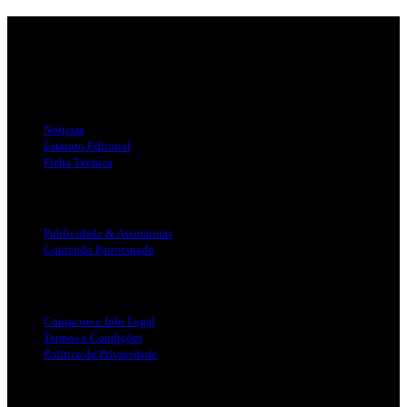
Jornal Local do Concelho de Silves.
Links Úteis
Notícias
Estatuto Editorial
Ficha Técnica
Publicidade
Publicidade & Assinaturas
Conteúdo Patrocinado
Info Legal
Contactos e Info Legal
Termos e Condições
Politica de Privacidade
Siga-nos nas Redes Sociais