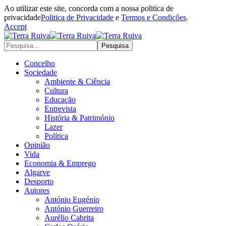
Ao utilizar este site, concorda com a nossa politica de
privacidade
Politica de Privacidade
e
Termos e Condições
.
Accept
Concelho
Sociedade
Ambiente & Ciência
Cultura
Educação
Entrevista
História & Património
Lazer
Política
Opinião
Vida
Economia & Emprego
Algarve
Desporto
Autores
António Eugénio
António Guerreiro
Aurélio Cabrita