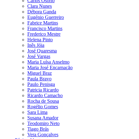
Carlos Osório
Clara Nunes
Débora Ganda
Eugénio Guerreiro
Fabrice Martins
Francisco Martins
Frederico Mestre
Helena Pinto
Inês Jóia
José Quaresma
José Vargas
Maria Luísa Anselmo
Maria José Encarnação
Miguel Braz
Paula Bravo
Paulo Penisga
Patricia Ricardo
Ricardo Camacho
Rocha de Sousa
Rogélio Gomes
Sara Lima
Susana Amador
Teodomiro Neto
Tiago Brás
Vera Gonçalves