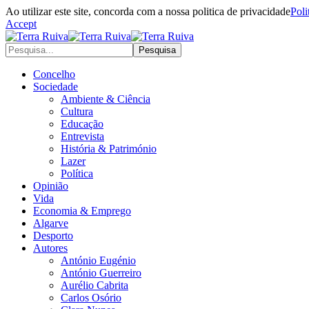
Ao utilizar este site, concorda com a nossa politica de privacidade
Poli
Accept
Concelho
Sociedade
Ambiente & Ciência
Cultura
Educação
Entrevista
História & Património
Lazer
Política
Opinião
Vida
Economia & Emprego
Algarve
Desporto
Autores
António Eugénio
António Guerreiro
Aurélio Cabrita
Carlos Osório