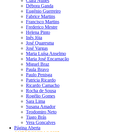
Clara Nunes
Débora Ganda
Eugénio Guerreiro
Fabrice Martins
Francisco Martins
Frederico Mestre
Helena Pinto
Inês Jóia
José Quaresma
José Vargas
Maria Luísa Anselmo
Maria José Encarnação
Miguel Braz
Paula Bravo
Paulo Penisga
Patricia Ricardo
Ricardo Camacho
Rocha de Sousa
Rogélio Gomes
Sara Lima
Susana Amador
Teodomiro Neto
Tiago Brás
Vera Gonçalves
Página Aberta