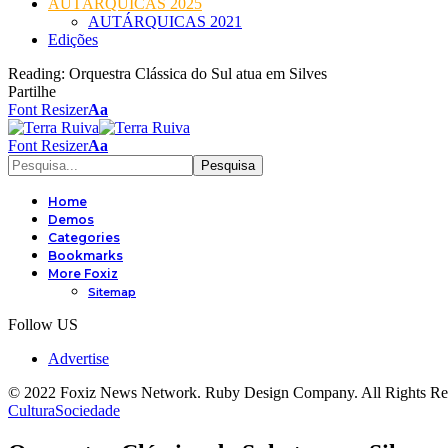
AUTÁRQUICAS 2025
AUTÁRQUICAS 2021
Edições
Reading:
Orquestra Clássica do Sul atua em Silves
Partilhe
Font Resizer
Aa
Font Resizer
Aa
Home
Demos
Categories
Bookmarks
More Foxiz
Sitemap
Follow US
Advertise
© 2022 Foxiz News Network. Ruby Design Company. All Rights Re
Cultura
Sociedade