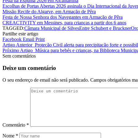
Festa da Espuma 2026 em Alcantarilha
Escolhas de Portas Abertas 2026 assinala o Dia Internacional da Juve
Missão Recife do Algarve, em Armação de Pêra
Festa de Nossa Senhora dos Navegantes em Armação de Pêra
CREACTIVITY em Messines, para crianças a partir dos 6 anos
TAGGED:
Câmara Municipal de Silves
Entre Schubert e Bruckner
Orq
Partilhe este artigo
Facebook
Email
Print
Artigo Anterior
Proteção Civil alerta para precipitação forte e possi
Próximo Artigo
Música para bebés e crianças, na Biblioteca Municipa
Sem comentários
Deixe um comentário
O seu endereço de email não será publicado.
Campos obrigatórios m
Comentário
*
Nome
*