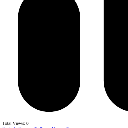
Total Views:
0