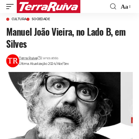
Aa
Font
CULTURA
SOCIEDADE
Resize
Manuel João Vieira, no Lado B, em
Silves
Terra Ruiva
2 anos atrás
Última Atualização: 2024/Abr/Sex