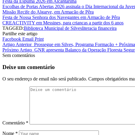
Festa da Espuma 2026 em Alcantarilha
Escolhas de Portas Abertas 2026 assinala o Dia Internacional da Juve
Missão Recife do Algarve, em Armação de Pêra
Festa de Nossa Senhora dos Navegantes em Armação de Pêra
CREACTIVITY em Messines, para crianças a partir dos 6 anos
TAGGED:
Biblioteca Municipal de Silves
literacia financeira
Partilhe este artigo
Facebook
Email
Print
Artigo Anterior
Prossegue em Silves, Programa Formação + Próxima
Próximo Artigo
GNR apresenta Balanço da Operação Floresta Segura:
Sem comentários
Deixe um comentário
O seu endereço de email não será publicado.
Campos obrigatórios m
Comentário
*
Nome
*