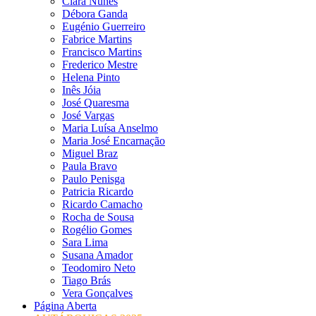
Clara Nunes
Débora Ganda
Eugénio Guerreiro
Fabrice Martins
Francisco Martins
Frederico Mestre
Helena Pinto
Inês Jóia
José Quaresma
José Vargas
Maria Luísa Anselmo
Maria José Encarnação
Miguel Braz
Paula Bravo
Paulo Penisga
Patricia Ricardo
Ricardo Camacho
Rocha de Sousa
Rogélio Gomes
Sara Lima
Susana Amador
Teodomiro Neto
Tiago Brás
Vera Gonçalves
Página Aberta