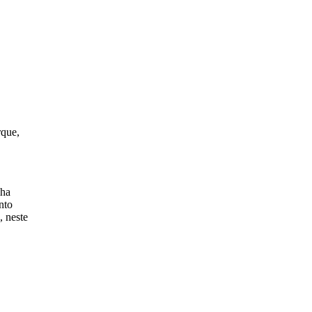
rque,
lha
nto
, neste