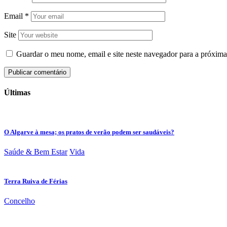
Email
*
Site
Guardar o meu nome, email e site neste navegador para a próxima
Últimas
O Algarve à mesa; os pratos de verão podem ser saudáveis?
Saúde & Bem Estar
Vida
Terra Ruiva de Férias
Concelho