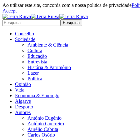
Ao utilizar este site, concorda com a nossa politica de privacidade
Poli
Accept
Concelho
Sociedade
Ambiente & Ciência
Cultura
Educação
Entrevista
História & Património
Lazer
Política
Opinião
Vida
Economia & Emprego
Algarve
Desporto
Autores
António Eugénio
António Guerreiro
Aurélio Cabrita
Carlos Osório