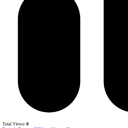
Total Views:
0