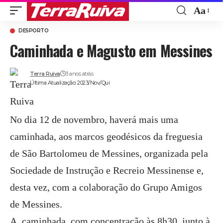
Aa
Font
DESPORTO
Resize
Caminhada e Magusto em Messines
Terra Ruiva
3 anos atrás
Última Atualização: 2023/Nov/Qui
No dia 12 de novembro, haverá mais uma
caminhada, aos marcos geodésicos da freguesia
de São Bartolomeu de Messines, organizada pela
Sociedade de Instrução e Recreio Messinense e,
desta vez, com a colaboração do Grupo Amigos
de Messines.
A caminhada, com concentração às 8h30, junto à