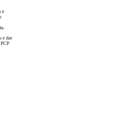
s e
o
ta.
u e dar
o PCP