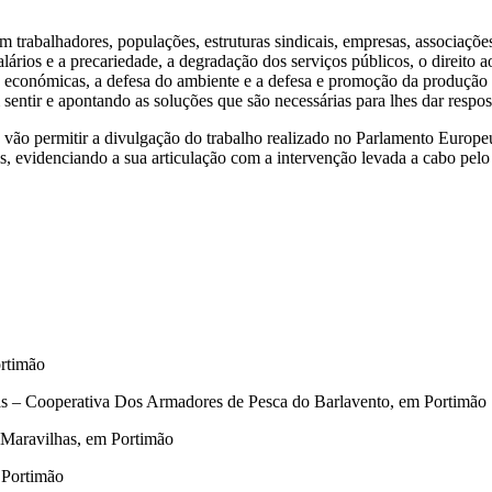
 trabalhadores, populações, estruturas sindicais, empresas, associaçõe
ários e a precariedade, a degradação dos serviços públicos, o direito a
des económicas, a defesa do ambiente e a defesa e promoção da produção
ntir e apontando as soluções que são necessárias para lhes dar respos
to vão permitir a divulgação do trabalho realizado no Parlamento Europe
is, evidenciando a sua articulação com a intervenção levada a cabo pel
ortimão
as – Cooperativa Dos Armadores de Pesca do Barlavento, em Portimão
 Maravilhas, em Portimão
 Portimão