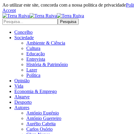
Ao utilizar este site, concorda com a nossa politica de privacidade
Poli
Accept
Concelho
Sociedade
Ambiente & Ciência
Cultura
Educação
Entrevista
História & Património
Lazer
Política
Opinião
Vida
Economia & Emprego
Algarve
Desporto
Autores
António Eugénio
António Guerreiro
Aurélio Cabrita
Carlos Osório