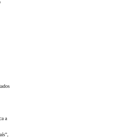
o
tados
ca a
aís”,