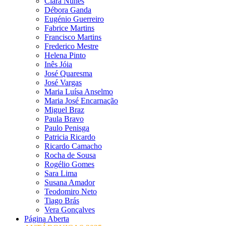
Clara Nunes
Débora Ganda
Eugénio Guerreiro
Fabrice Martins
Francisco Martins
Frederico Mestre
Helena Pinto
Inês Jóia
José Quaresma
José Vargas
Maria Luísa Anselmo
Maria José Encarnação
Miguel Braz
Paula Bravo
Paulo Penisga
Patricia Ricardo
Ricardo Camacho
Rocha de Sousa
Rogélio Gomes
Sara Lima
Susana Amador
Teodomiro Neto
Tiago Brás
Vera Gonçalves
Página Aberta