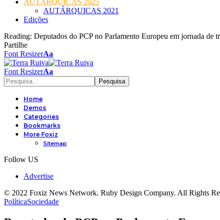
AUTÁRQUICAS 2025
AUTÁRQUICAS 2021
Edições
Reading:
Deputados do PCP no Parlamento Europeu em jornada de tra
Partilhe
Font Resizer
Aa
Font Resizer
Aa
Home
Demos
Categories
Bookmarks
More Foxiz
Sitemap
Follow US
Advertise
© 2022 Foxiz News Network. Ruby Design Company. All Rights Re
Política
Sociedade