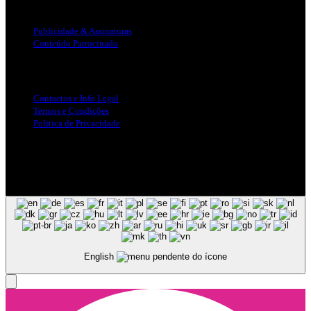
Publicidade
Publicidade & Assinaturas
Conteúdo Patrocinado
Info Legal
Contactos e Info Legal
Termos e Condições
Politica de Privacidade
Siga-nos nas Redes Sociais
© Copyright 2025, Todos os Direitos Reservados - Terra Ruiva -
Created by Pixart
English