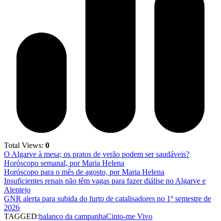
Total Views:
0
O Algarve à mesa; os pratos de verão podem ser saudáveis?
Horóscopo semanal, por Maria Helena
Horóscopo para o mês de agosto, por Maria Helena
Insuficientes renais não têm vagas para fazer diálise no Algarve e
Alentejo
GNR alerta para subida do furto de catalisadores no 1º semestre de
2026
TAGGED:
balanço da campanha
Cinto-me Vivo