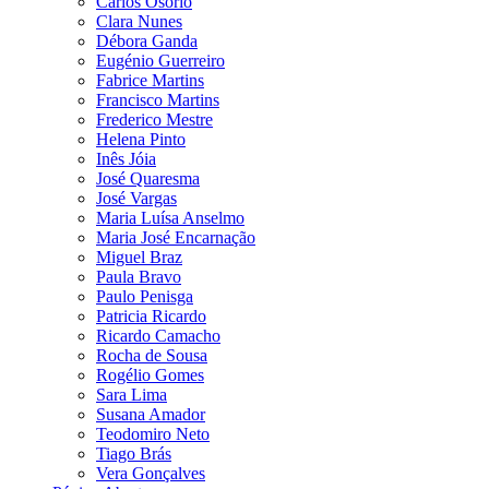
Carlos Osório
Clara Nunes
Débora Ganda
Eugénio Guerreiro
Fabrice Martins
Francisco Martins
Frederico Mestre
Helena Pinto
Inês Jóia
José Quaresma
José Vargas
Maria Luísa Anselmo
Maria José Encarnação
Miguel Braz
Paula Bravo
Paulo Penisga
Patricia Ricardo
Ricardo Camacho
Rocha de Sousa
Rogélio Gomes
Sara Lima
Susana Amador
Teodomiro Neto
Tiago Brás
Vera Gonçalves