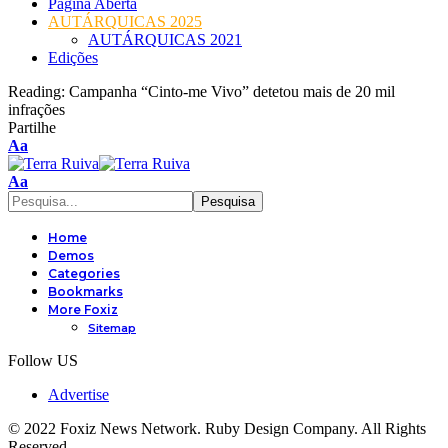
Página Aberta
AUTÁRQUICAS 2025
AUTÁRQUICAS 2021
Edições
Reading:
Campanha “Cinto-me Vivo” detetou mais de 20 mil
infrações
Partilhe
Font
Aa
Resizer
Font
Aa
Resizer
Home
Demos
Categories
Bookmarks
More Foxiz
Sitemap
Follow US
Advertise
© 2022 Foxiz News Network. Ruby Design Company. All Rights
Reserved.