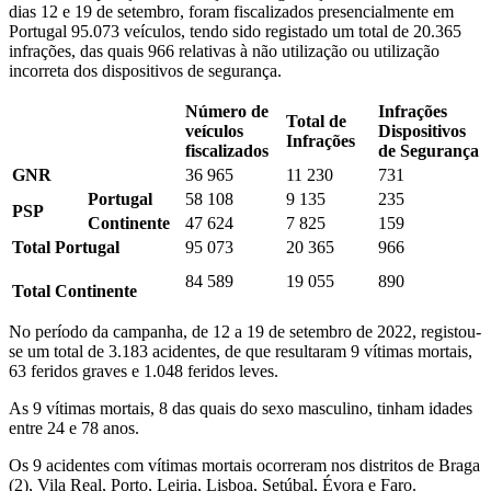
dias 12 e 19 de setembro, foram fiscalizados presencialmente em
Portugal 95.073 veículos, tendo sido registado um total de 20.365
infrações, das quais 966 relativas à não utilização ou utilização
incorreta dos dispositivos de segurança.
Número de
Infrações
Total de
veículos
Dispositivos
Infrações
fiscalizados
de Segurança
GNR
36 965
11 230
731
Portugal
58 108
9 135
235
PSP
Continente
47 624
7 825
159
Total Portugal
95 073
20 365
966
84 589
19 055
890
Total Continente
No período da campanha, de 12 a 19 de setembro de 2022, registou-
se um total de 3.183 acidentes, de que resultaram 9 vítimas mortais,
63 feridos graves e 1.048 feridos leves.
As 9 vítimas mortais, 8 das quais do sexo masculino, tinham idades
entre 24 e 78 anos.
Os 9 acidentes com vítimas mortais ocorreram nos distritos de Braga
(2), Vila Real, Porto, Leiria, Lisboa, Setúbal, Évora e Faro.