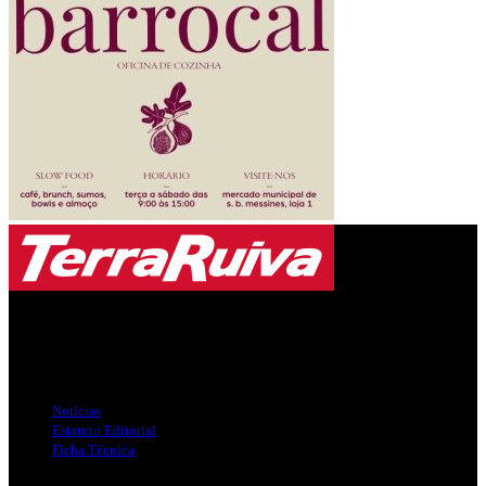
Jornal Local do Concelho de Silves.
Links Úteis
Notícias
Estatuto Editorial
Ficha Técnica