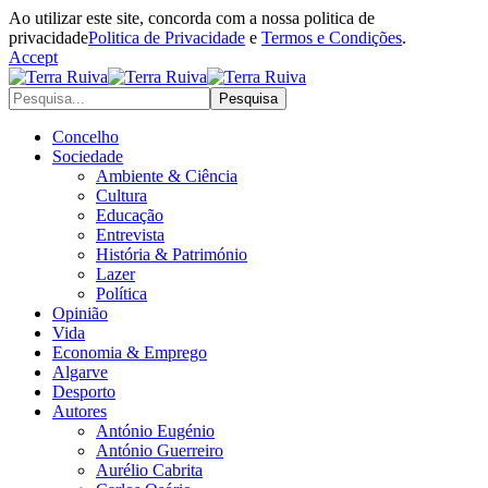
Ao utilizar este site, concorda com a nossa politica de
privacidade
Politica de Privacidade
e
Termos e Condições
.
Accept
Concelho
Sociedade
Ambiente & Ciência
Cultura
Educação
Entrevista
História & Património
Lazer
Política
Opinião
Vida
Economia & Emprego
Algarve
Desporto
Autores
António Eugénio
António Guerreiro
Aurélio Cabrita