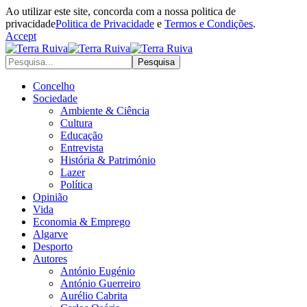
Ao utilizar este site, concorda com a nossa politica de
privacidade
Politica de Privacidade
e
Termos e Condições
.
Accept
Concelho
Sociedade
Ambiente & Ciência
Cultura
Educação
Entrevista
História & Património
Lazer
Política
Opinião
Vida
Economia & Emprego
Algarve
Desporto
Autores
António Eugénio
António Guerreiro
Aurélio Cabrita