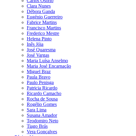
Carlos Osório
Clara Nunes
Débora Ganda
Eugénio Guerreiro
Fabrice Martins
Francisco Martins
Frederico Mestre
Helena Pinto
Inês Jóia
José Quaresma
José Vargas
Maria Luísa Anselmo
Maria José Encarnação
Miguel Braz
Paula Bravo
Paulo Penisga
Patricia Ricardo
Ricardo Camacho
Rocha de Sousa
Rogélio Gomes
Sara Lima
Susana Amador
Teodomiro Neto
Tiago Brás
Vera Gonçalves