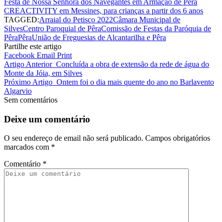
Festa de Nossa Senhora dos Navegantes em Armação de Pêra
CREACTIVITY em Messines, para crianças a partir dos 6 anos
TAGGED:
Arraial do Petisco 2022
Câmara Municipal de
Silves
Centro Paroquial de Pêra
Comissão de Festas da Paróquia de
Pêra
Pêra
União de Freguesias de Alcantarilha e Pêra
Partilhe este artigo
Facebook
Email
Print
Artigo Anterior
Concluída a obra de extensão da rede de água do
Monte da Jóia, em Silves
Próximo Artigo
Ontem foi o dia mais quente do ano no Barlavento
Algarvio
Sem comentários
Deixe um comentário
O seu endereço de email não será publicado.
Campos obrigatórios
marcados com
*
Comentário
*