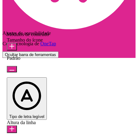
Ajustes de acessibilidade
Módulos de conteúdo
Tamanho do ícone
Com tecnologia de
OneTap
Ocultar barra de ferramentas
Padrão
Tipo de letra legível
Altura da linha