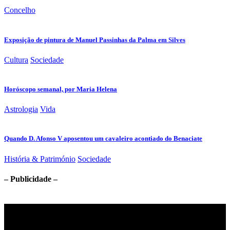
Concelho
Exposição de pintura de Manuel Passinhas da Palma em Silves
Cultura
Sociedade
Horóscopo semanal, por Maria Helena
Astrologia
Vida
Quando D. Afonso V aposentou um cavaleiro acontiado do Benaciate
História & Património
Sociedade
– Publicidade –
Jornal Local do Concelho de Silves.