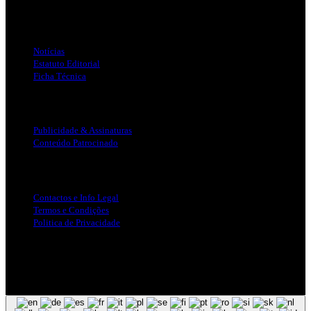
Links Úteis
Notícias
Estatuto Editorial
Ficha Técnica
Publicidade
Publicidade & Assinaturas
Conteúdo Patrocinado
Info Legal
Contactos e Info Legal
Termos e Condições
Politica de Privacidade
Siga-nos nas Redes Sociais
© Copyright 2025, Todos os Direitos Reservados - Terra Ruiva -
Created by Pixart