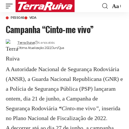
Aa
Font
PESSOAS
VIDA
Resize
Campanha “Cinto-me vivo”
Terra Ruiva
4 anos atrás
Última Atualização: 2022/Jun/Qua
A Autoridade Nacional de Segurança Rodoviária
(ANSR), a Guarda Nacional Republicana (GNR) e
a Polícia de Segurança Pública (PSP) lançaram
ontem, dia 21 de junho, a Campanha de
Segurança Rodoviária
“
Cinto-
me
vivo
”,
inserida
no Plano Nacional de Fiscalização de 2022.
A decorrer até ao dia 27 de junho, a campanha