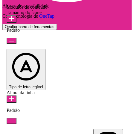
Ajustes de acessibilidade
Módulos de conteúdo
Tamanho do ícone
Com tecnologia de
OneTap
Ocultar barra de ferramentas
Padrão
Tipo de letra legível
Altura da linha
Padrão