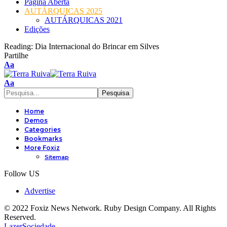
Página Aberta
AUTÁRQUICAS 2025
AUTÁRQUICAS 2021
Edições
Reading:
Dia Internacional do Brincar em Silves
Partilhe
Font
Aa
Resizer
Font
Aa
Resizer
Home
Demos
Categories
Bookmarks
More Foxiz
Sitemap
Follow US
Advertise
© 2022 Foxiz News Network. Ruby Design Company. All Rights
Reserved.
Lazer
Sociedade