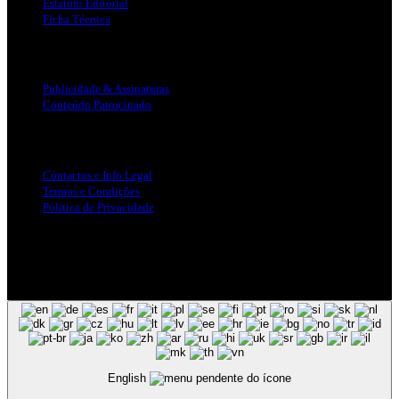
Estatuto Editorial
Ficha Técnica
Publicidade
Publicidade & Assinaturas
Conteúdo Patrocinado
Info Legal
Contactos e Info Legal
Termos e Condições
Politica de Privacidade
Siga-nos nas Redes Sociais
© Copyright 2025, Todos os Direitos Reservados - Terra Ruiva -
Created by Pixart
English