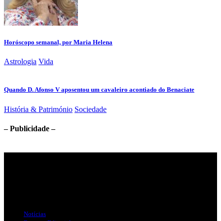
Horóscopo semanal, por Maria Helena
Astrologia
Vida
Quando D. Afonso V aposentou um cavaleiro acontiado do Benaciate
História & Património
Sociedade
– Publicidade –
Jornal Local do Concelho de Silves.
Links Úteis
Notícias