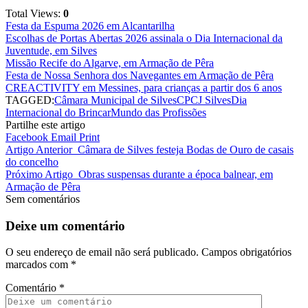
Total Views:
0
Festa da Espuma 2026 em Alcantarilha
Escolhas de Portas Abertas 2026 assinala o Dia Internacional da
Juventude, em Silves
Missão Recife do Algarve, em Armação de Pêra
Festa de Nossa Senhora dos Navegantes em Armação de Pêra
CREACTIVITY em Messines, para crianças a partir dos 6 anos
TAGGED:
Câmara Municipal de Silves
CPCJ Silves
Dia
Internacional do Brincar
Mundo das Profissões
Partilhe este artigo
Facebook
Email
Print
Artigo Anterior
Câmara de Silves festeja Bodas de Ouro de casais
do concelho
Próximo Artigo
Obras suspensas durante a época balnear, em
Armação de Pêra
Sem comentários
Deixe um comentário
O seu endereço de email não será publicado.
Campos obrigatórios
marcados com
*
Comentário
*