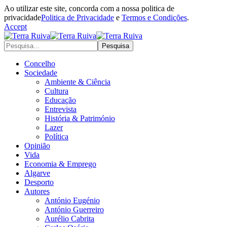
Ao utilizar este site, concorda com a nossa politica de
privacidade
Politica de Privacidade
e
Termos e Condições
.
Accept
Concelho
Sociedade
Ambiente & Ciência
Cultura
Educação
Entrevista
História & Património
Lazer
Política
Opinião
Vida
Economia & Emprego
Algarve
Desporto
Autores
António Eugénio
António Guerreiro
Aurélio Cabrita