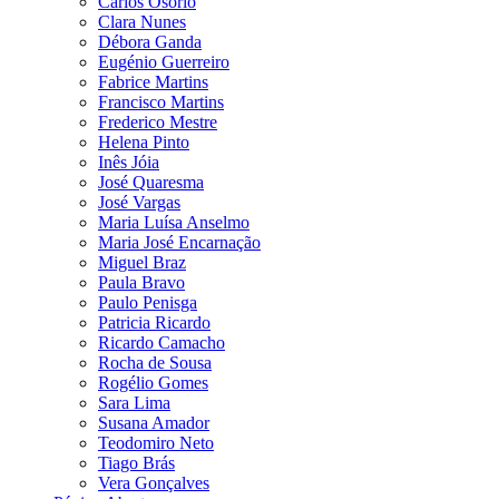
Carlos Osório
Clara Nunes
Débora Ganda
Eugénio Guerreiro
Fabrice Martins
Francisco Martins
Frederico Mestre
Helena Pinto
Inês Jóia
José Quaresma
José Vargas
Maria Luísa Anselmo
Maria José Encarnação
Miguel Braz
Paula Bravo
Paulo Penisga
Patricia Ricardo
Ricardo Camacho
Rocha de Sousa
Rogélio Gomes
Sara Lima
Susana Amador
Teodomiro Neto
Tiago Brás
Vera Gonçalves