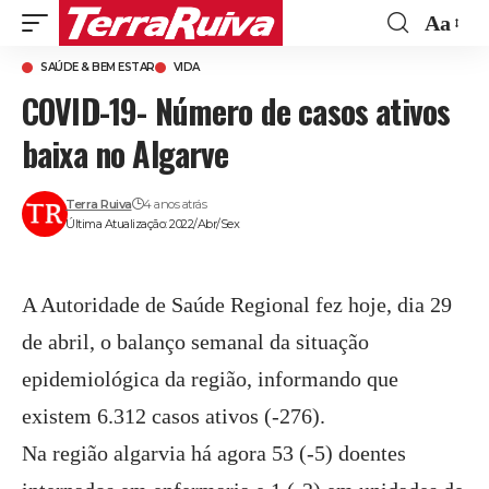
Aa
Font
SAÚDE & BEM ESTAR
VIDA
Resize
COVID-19- Número de casos ativos
baixa no Algarve
Terra Ruiva
4 anos atrás
Última Atualização: 2022/Abr/Sex
A Autoridade de Saúde Regional fez hoje, dia 29
de abril, o balanço semanal da situação
epidemiológica da região, informando que
existem 6.312 casos ativos (-276).
Na região algarvia há agora 53 (-5) doentes