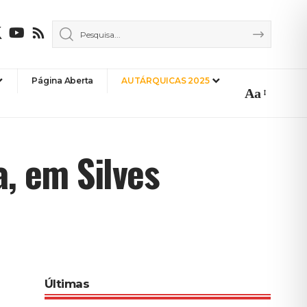
Página Aberta
AUTÁRQUICAS 2025
Aa
Font
Resizer
a, em Silves
Últimas