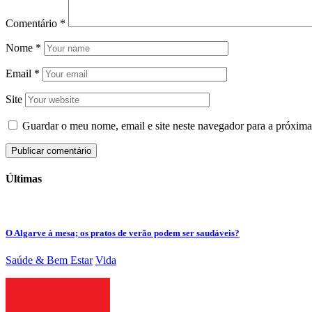
Comentário
*
Nome
*
Email
*
Site
Guardar o meu nome, email e site neste navegador para a próxima
Últimas
O Algarve à mesa; os pratos de verão podem ser saudáveis?
Saúde & Bem Estar
Vida