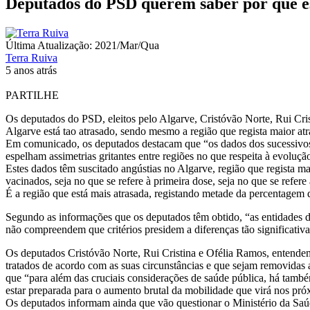
Deputados do PSD querem saber por que es
Última Atualização: 2021/Mar/Qua
Terra Ruiva
5 anos atrás
PARTILHE
Os deputados do PSD, eleitos pelo Algarve, Cristóvão Norte, Rui Cri
Algarve está tao atrasado, sendo mesmo a região que regista maior atr
Em comunicado, os deputados destacam que “os dados dos sucessivos
espelham assimetrias gritantes entre regiões no que respeita à evoluç
Estes dados têm suscitado angústias no Algarve, região que regista 
vacinados, seja no que se refere à primeira dose, seja no que se refe
É a região que está mais atrasada, registando metade da percentagem 
Segundo as informações que os deputados têm obtido, “as entidades de 
não compreendem que critérios presidem a diferenças tão significativas
Os deputados Cristóvão Norte, Rui Cristina e Ofélia Ramos, entendem
tratados de acordo com as suas circunstâncias e que sejam removidas
que “para além das cruciais considerações de saúde pública, há também
estar preparada para o aumento brutal da mobilidade que virá nos pr
Os deputados informam ainda que vão questionar o Ministério da Saúd