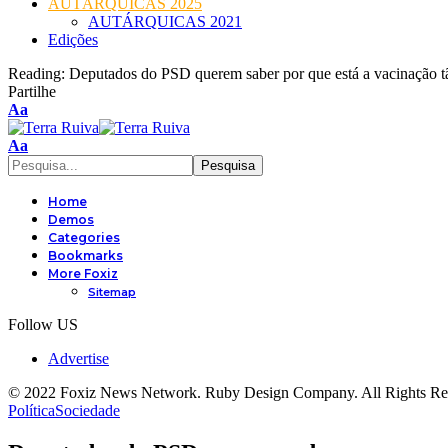
AUTÁRQUICAS 2025
AUTÁRQUICAS 2021
Edições
Reading:
Deputados do PSD querem saber por que está a vacinação t
Partilhe
Font
Aa
Resizer
Font
Aa
Resizer
Home
Demos
Categories
Bookmarks
More Foxiz
Sitemap
Follow US
Advertise
© 2022 Foxiz News Network. Ruby Design Company. All Rights Re
Política
Sociedade