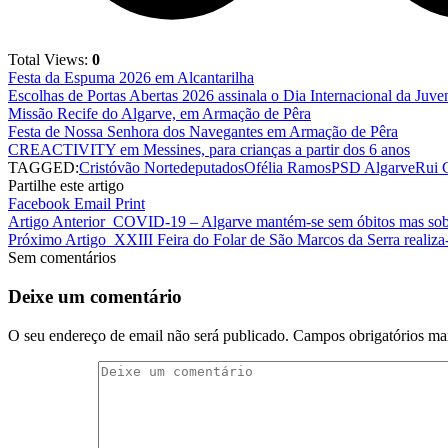
Total Views:
0
Festa da Espuma 2026 em Alcantarilha
Escolhas de Portas Abertas 2026 assinala o Dia Internacional da Juve
Missão Recife do Algarve, em Armação de Pêra
Festa de Nossa Senhora dos Navegantes em Armação de Pêra
CREACTIVITY em Messines, para crianças a partir dos 6 anos
TAGGED:
Cristóvão Norte
deputados
Ofélia Ramos
PSD Algarve
Rui C
Partilhe este artigo
Facebook
Email
Print
Artigo Anterior
COVID-19 – Algarve mantém-se sem óbitos mas sob
Próximo Artigo
XXIII Feira do Folar de São Marcos da Serra realiza-
Sem comentários
Deixe um comentário
O seu endereço de email não será publicado.
Campos obrigatórios m