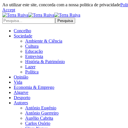
Ao utilizar este site, concorda com a nossa politica de privacidade
Poli
Accept
Concelho
Sociedade
Ambiente & Ciência
Cultura
Educação
Entrevista
História & Património
Lazer
Política
Opinião
Vida
Economia & Emprego
Algarve
Desporto
Autores
António Eugénio
António Guerreiro
Aurélio Cabrita
Carlos Osório