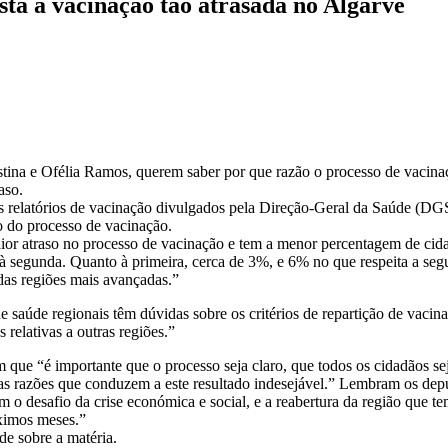
tá a vacinação tão atrasada no Algarve
stina e Ofélia Ramos, querem saber por que razão o processo de vacina
aso.
 relatórios de vacinação divulgados pela Direção-Geral da Saúde (DG
ão do processo de vacinação.
maior atraso no processo de vacinação e tem a menor percentagem de cid
re à segunda. Quanto à primeira, cerca de 3%, e 6% no que respeita a seg
das regiões mais avançadas.”
saúde regionais têm dúvidas sobre os critérios de repartição de vacina
 relativas a outras regiões.”
 que “é importante que o processo seja claro, que todos os cidadãos s
 as razões que conduzem a este resultado indesejável.” Lembram os dep
 o desafio da crise económica e social, e a reabertura da região que t
óximos meses.”
e sobre a matéria.