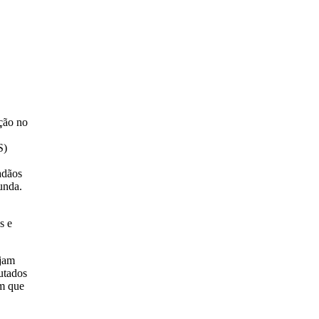
ção no
S)
adãos
unda.
s e
ejam
utados
em que