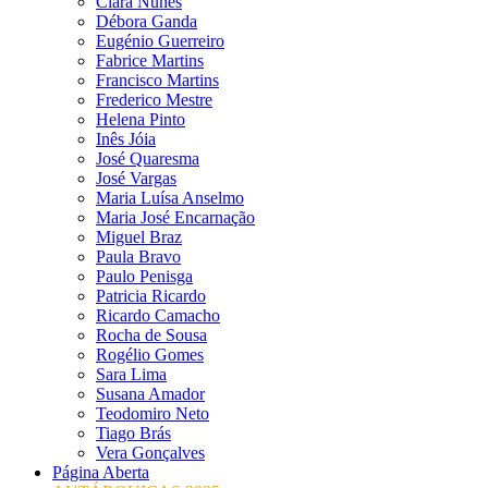
Clara Nunes
Débora Ganda
Eugénio Guerreiro
Fabrice Martins
Francisco Martins
Frederico Mestre
Helena Pinto
Inês Jóia
José Quaresma
José Vargas
Maria Luísa Anselmo
Maria José Encarnação
Miguel Braz
Paula Bravo
Paulo Penisga
Patricia Ricardo
Ricardo Camacho
Rocha de Sousa
Rogélio Gomes
Sara Lima
Susana Amador
Teodomiro Neto
Tiago Brás
Vera Gonçalves
Página Aberta