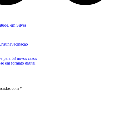
ntude, em Silves
ristina
vacinação
e para 53 novos casos
se em formato digital
arcados com
*