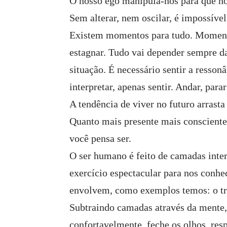
O nosso ego manipula-nos para que n
Sem alterar, nem oscilar, é impossível
Existem momentos para tudo. Momento
estagnar. Tudo vai depender sempre d
situação. É necessário sentir a resson
interpretar, apenas sentir. Andar, para
A tendência de viver no futuro arrast
Quanto mais presente mais conscient
você pensa ser.
O ser humano é feito de camadas inter
exercício espectacular para nos conh
envolvem, como exemplos temos: o trab
Subtraindo camadas através da mente,
confortavelmente, feche os olhos, resp