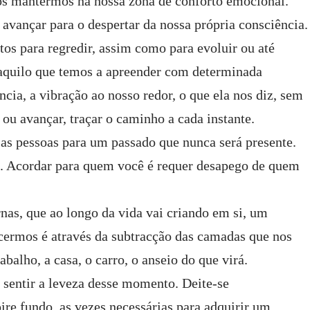
os mantermos na nossa zona de conforto emocional.
 avançar para o despertar da nossa própria consciência.
s para regredir, assim como para evoluir ou até
aquilo que temos a apreender com determinada
ância, a vibração ao nosso redor, o que ela nos diz, sem
r ou avançar, traçar o caminho a cada instante.
a as pessoas para um passado que nunca será presente.
e. Acordar para quem você é requer desapego de quem
nas, que ao longo da vida vai criando em si, um
ecermos é através da subtracção das camadas que nos
alho, a casa, o carro, o anseio do que virá.
 sentir a leveza desse momento. Deite-se
ire fundo, as vezes necessárias para adquirir um