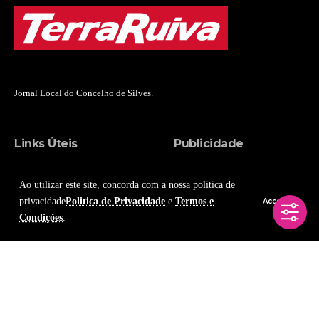
Jornal Local do Concelho de Silves.
Links Úteis
Publicidade
Notícias
Publicidade & Assinaturas
Ao utilizar este site, concorda com a nossa politica de
Estatuto Editorial
Conteúdo Patrocinado
privacidade
Politica de Privacidade
e
Termos e
Accept
Condições
.
Ficha Técnica
Info Legal
Siga-nos nas Redes
Sociais
Contactos e Info Legal
Termos e Condições