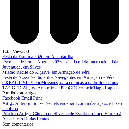
Total Views:
0
Festa da Espuma 2026 em Alcantarilha
Escolhas de Portas Abertas 2026 assinala o Dia Internacional da
Juventude, em Silves
Missão Recife do Algarve, em Armação de Pêra
Festa de Nossa Senhora dos Navegantes em Armação de Pêra
CREACTIVITY em Messines, para crianças a partir dos 6 anos
TAGGED:
Algarve
Armação de Pêra
CDU
comício
Tiago Raposo
Partilhe este artigo
Facebook
Email
Print
Artigo Anterior
Sunset Secrets encerram com música jazz e fusão
lusófona
Próximo Artigo
Câmara de Silves cede Escola do Poço Barreto à
Associação Rodas Lentas
Sem comentários