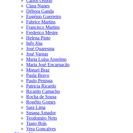
Carlos Osório
Clara Nunes
Débora Ganda
Eugénio Guerreiro
Fabrice Martins
Francisco Martins
Frederico Mestre
Helena Pinto
Inês Jóia
José Quaresma
José Vargas
Maria Luísa Anselmo
Maria José Encarnação
Miguel Braz
Paula Bravo
Paulo Penisga
Patricia Ricardo
Ricardo Camacho
Rocha de Sousa
Rogélio Gomes
Sara Lima
Susana Amador
Teodomiro Neto
Tiago Brás
Vera Gonçalves