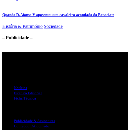
Quando D. Afonso V aposentou um cavaleiro acontiado do Benaciate
História & Património
Sociedade
– Publicidade –
Jornal Local do Concelho de Silves.
Links Úteis
Notícias
Estatuto Editorial
Ficha Técnica
Publicidade
Publicidade & Assinaturas
Conteúdo Patrocinado