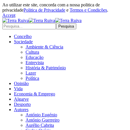
Ao utilizar este site, concorda com a nossa politica de
privacidade
Politica de Privacidade
e
Termos e Condições
.
Accept
Concelho
Sociedade
Ambiente & Ciência
Cultura
Educação
Entrevista
História & Património
Lazer
Política
Opinião
Vida
Economia & Emprego
Algarve
Desporto
Autores
António Eugénio
António Guerreiro
Aurélio Cabrita