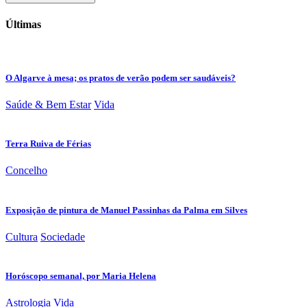
Últimas
O Algarve à mesa; os pratos de verão podem ser saudáveis?
Saúde & Bem Estar
Vida
Terra Ruiva de Férias
Concelho
Exposição de pintura de Manuel Passinhas da Palma em Silves
Cultura
Sociedade
Horóscopo semanal, por Maria Helena
Astrologia
Vida