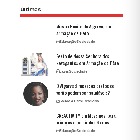
Últimas
Missão Recife do Algarve, em
Armação de Pêra
Educação
Sociedade
Festa de Nossa Senhora dos
Navegantes em Armação de Pêra
Lazer
Sociedade
O Algarve à mesa; os pratos de
verão podem ser saudáveis?
Saúde & Bem Estar
Vida
CREACTIVITY em Messines, para
crianças a partir dos 6 anos
Educação
Sociedade